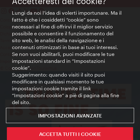
Accetteresti dei cookie?
Lungi da noi l’idea di volerti importunare. Ma il
fatto è che i cosiddetti “cookie” sono
Contatti
necessari al fine di offrirvi il miglior servizio
Colophon
possibile e consentire il funzionamento del
Dichiarazione sulla protezione dei dati
sito web, le analisi della navigazione e i
Terms of Use
contenuti ottimizzati in base ai tuoi interessi.
Accessibilità
Se non vuoi abilitarli, puoi modificare le tue
Contatto stampa
impostazioni standard in “Impostazioni
Impostazioni cookie
cookie”.
© Copyright WienTourismus
Suggerimento: quando visiti il sito puoi
modificare in qualsiasi momento le tue
impostazioni cookie tramite il link
“Impostazioni cookie” a piè di pagina alla fine
del sito.
IMPOSTAZIONI AVANZATE
ACCETTA TUTTI I COOKIE