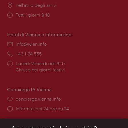
Posizione:
nell’atrio degli arrivi
Orari
Tutti i giorni 9-18
di
apertura:
Hotel di Vienna e informazioni
Email:
info@wien.info
Telefono:
+43-1-24 555
Orari
Lunedì-Venerdì ore 9–17
di
Chiuso nei giorni festivi
apertura:
Concierge IA Vienna
Ort:
concierge.vienna.info
Öffnungszeiten:
Informazioni 24 ore su 24