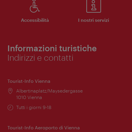
Accessibilità
I nostri servizi
Informazioni turistiche
Indirizzi e contatti
Tourist-Info Vienna
Posizione:
Albertinaplatz/Maysedergasse
1010 Vienna
Orari
Tutti i giorni 9-18
di
apertura:
Tourist-Info Aeroporto di Vienna