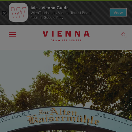
ivie - Vienna Guide
View
WienTourismus / Vienna Tourist Board
free - In Google Play
Mostra/nascondi
Cerc
navigazione
Alla
Al
navigazione
contenuto