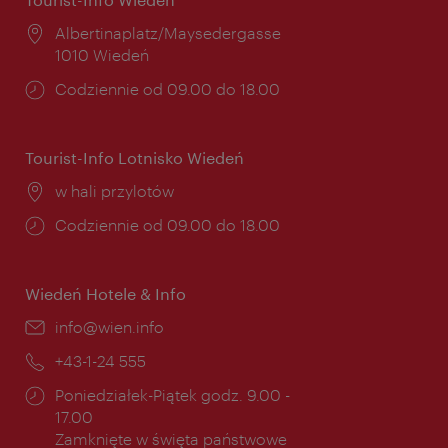
Miejsce:
Albertinaplatz/Maysedergasse
1010 Wiedeń
Godziny
Codziennie od 09.00 do 18.00
otwarcia:
Tourist-Info Lotnisko Wiedeń
Miejsce:
w hali przylotów
Godziny
Codziennie od 09.00 do 18.00
otwarcia:
Wiedeń Hotele & Info
E-
info@wien.info
mail:
Telefon:
+43-1-24 555
Godziny
Poniedziałek-Piątek godz. 9.00 -
otwarcia:
17.00
Zamknięte w święta państwowe