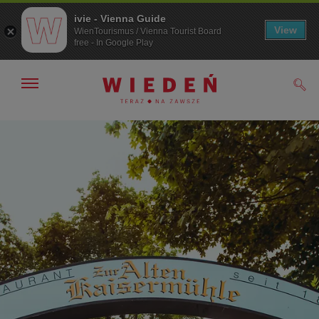
ivie - Vienna Guide
View
WienTourismus / Vienna Tourist Board
free - In Google Play
Pokaż/ukryj
Szuk
nawigację
Przejdź
Przejdź
do
do
nawigacji
treści