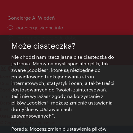
Concierge AI Wiedeń
concierge.vienna.info
Informacje przez całą dobę
Może ciasteczka?
Nie chodzi nam rzecz jasna o te ciasteczka do
jedzenia. Mamy na myśli specjalne pliki, tak
zwane „cookies”, które są niezbędne do
prawidłowego funkcjonowania stron
Kontakt
internetowych, statystyk i ocen, a także treści
Credits
dostosowanych do Twoich zainteresowań.
Zgoda na przetwarzanie danych osobowych
Jeśli nie wyrażasz zgody na korzystanie z
Terms of Use
plików „cookies”, możesz zmienić ustawienia
Dostępność
domyślne w „Ustawieniach
Kontakt prasowy
zaawansowanych”.
Ustawienia cookies
© Copyright Wien Tourismus
Porada: Możesz zmienić ustawienia plików