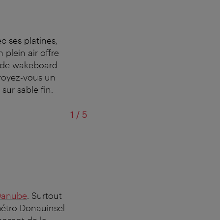
 ses platines,
plein air offre
e de wakeboard
troyez-vous un
sur sable fin.
sur
1
/
5
Vie
Danube
. Surtout
 métro Donauinsel
oposant de la