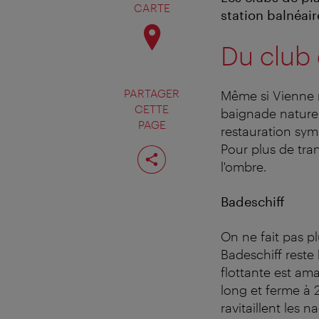
CARTE
station balnéair
Du club 
PARTAGER
Même si Vienne n
CETTE
baignade naturel
PAGE
restauration sym
Pour plus de tra
Partager
cette
l'ombre.
page
Badeschiff
On ne fait pas p
Badeschiff reste
flottante est am
long et ferme à 
ravitaillent les n