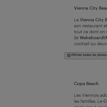
Vienna City Bea
Le
Vienna City 
son restaurant et
tout ce dont on
(le
Wakeboardli
cocktail ou deux
Afficher toutes les photos
Copa Beach
Les Viennois ador
les familles. Le
C
et n'a rien à env