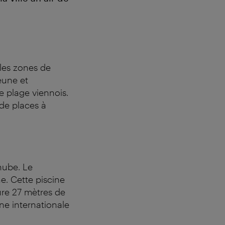
 les zones de
eune et
 plage viennois.
de places à
nube. Le
e. Cette piscine
ure 27 mètres de
ne internationale