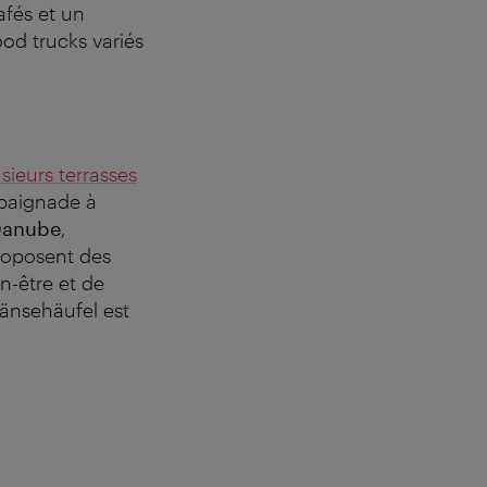
afés et un
ood trucks variés
sieurs terrasses
 baignade à
 Danube
,
oposent des
n-être et de
änsehäufel est