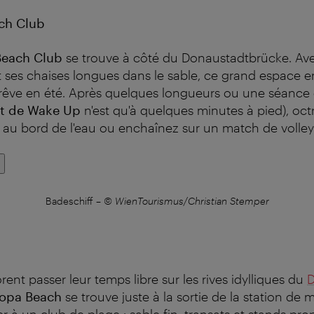
ch Club
Beach Club
se trouve à côté du Donaustadtbrücke. Avec
 ses chaises longues dans le sable, ce grand espace en 
 rêve en été. Après quelques longueurs ou une séanc
ft de Wake Up
n'est qu'à quelques minutes à pied), oc
 au bord de l'eau ou enchaînez sur un match de volley 
Badeschiff
–
© WienTourismus/Christian Stemper
ent passer leur temps libre sur les rives idylliques du
opa Beach
se trouve juste à la sortie de la station de
ier à un club de plage : sable fin, transats et stands pr