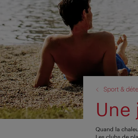
retour
Sport & dét
à:
Une 
Quand la chaleur 
Les clubs de pla