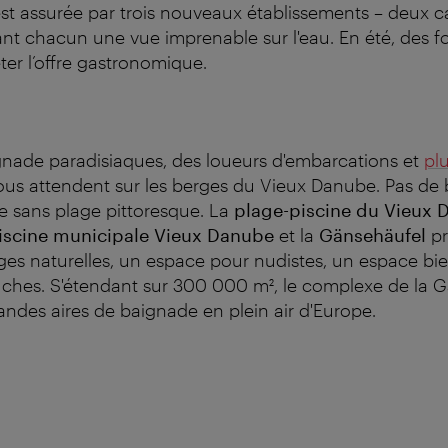
 est assurée par trois nouveaux établissements – deux c
rant chacun une vue imprenable sur l'eau. En été, des f
er l’offre gastronomique.
gnade paradisiaques, des loueurs d'embarcations et
plu
us attendent sur les berges du Vieux Danube. Pas de
e sans plage pittoresque. La
plage-piscine du Vieux
iscine municipale Vieux Danube
et la
Gänsehäufel
pr
ages naturelles, un espace pour nudistes, un espace bie
hes. S'étendant sur 300 000 m², le complexe de la G
randes aires de baignade en plein air d'Europe.