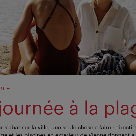
ente
journée à la pla
s'abat sur la ville, une seule chose à faire : directio
ge et les piscines en extérieur de Vienne donnent à l