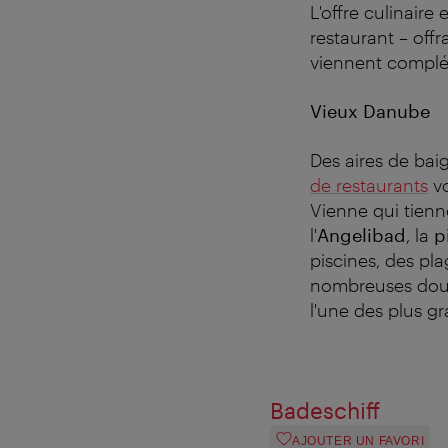
L'offre culinaire
restaurant – off
viennent complét
Vieux Danube
Des aires de bai
de restaurants
vo
Vienne qui tienn
l'
Angelibad
, la
p
piscines, des pl
nombreuses douc
l'une des plus g
Badeschiff
AJOUTER UN FAVORI