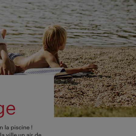
ge
n la piscine !
a ville un air de