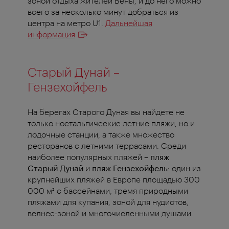
зоной отдыха жителей Вены, и до него можно
всего за несколько минут добраться из
центра на метро U1.
Дальнейшая
информация
Старый Дунай –
Гензехойфель
На берегах Старого Дуная вы найдете не
только ностальгические летние пляжи, но и
лодочные станции, а также множество
ресторанов с летними террасами. Среди
наиболее популярных пляжей –
пляж
Старый Дунай
и
пляж Гензехойфель
:
один
из
крупнейших пляжей в Европе площадью 300
000 м² с бассейнами, тремя природными
пляжами для купания, зоной для нудистов,
велнес-зоной и многочисленными душами.