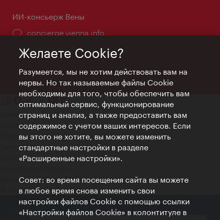
ИИ-консьерж Вены
concierge.vienna.info
Информация круглосуточно
Желаете Cookie?
Разумеется, мы не хотим действовать вам на
нервы. Но так называемые файлы Cookie
необходимы для того, чтобы обеспечить вам
оптимальный сервис, функционирование
Контакт
страниц и анализ, а также предоставить вам
Credits
содержимое с учетом ваших интересов. Если
Положение о конфиденциальности
вы этого не хотите, вы можете изменить
Terms of Use
стандартные настройки в разделе
Доступность
«Расширенные настройки».
Контакты для прессы
Совет: во время посещения сайта вы можете
Настройки файлов Cookie
© Copyright WienTourismus
в любое время снова изменить свои
настройки файлов Cookie с помощью ссылки
«Настройки файлов Cookie» в колонтитуле в