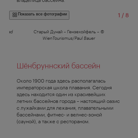
из
Показать все фотографии
1
/
8
nerbad
Старый Дунай – Гензехойфель
–
©
WienTourismus/Paul Bauer
Шёнбруннский бассейн
Около 1900 года здесь располагалась
императорская школа плавания. Сегодня
здесь находится один из красивейших
летних бассейнов города – настоящий оазис
с лужайками для лежания, плавательными
бассейнами, фитнес- и велнес-зоной
(сауной), а также с рестораном.