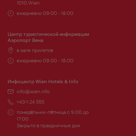
1010 Wien
Часы
ежедневно 09:00 - 18:00
работы:
Центр туристической информации
Аэропорт Вена
Расположение:
в зале прилетов
Часы
ежедневно 09:00 - 18:00
работы:
Инфоцентр Wien Hotels & Info
Эл.
info@wien.info
почта:
Телефон:
+43-1-24 555
Часы
понеде́льник-пя́тница с 9:00 до
работы:
17:00
Закрыто в праздничные дни