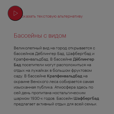
Показать текстовую альтернативу
Бассейны с видом
Великолепный вид на город открывается с
бассейнов Дёблингер Бад, Шафбергбад и
Крапфенвальдбад. В бассейне
Дёблингер
Бад
посетители могут расположиться на
отдых на лужайках в большом фруктовом
саду. В бассейне
Крапфенвальдбад
на
окраине Венского леса собирается самая
изысканная публика. Атмосфера здесь по
сей день пропитана ностальгическим
шармом 1930-х годов. Бассейн
Шафбергбад
предлагает активный отдых для всей семьи.