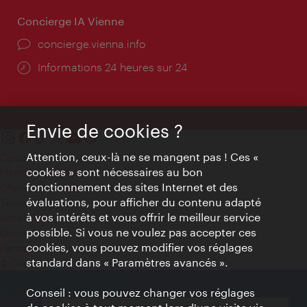
Concierge IA Vienne
Ort:
concierge.vienna.info
Öffnungszeiten:
Informations 24 heures sur 24
Envie de cookies ?
Attention, ceux-là ne se mangent pas ! Ces «
Contact
cookies » sont nécessaires au bon
Mentions obligatoires
fonctionnement des sites Internet et des
Charte sur le respect de la vie privée
évaluations, pour afficher du contenu adapté
Terms of Use
à vos intérêts et vous offrir le meilleur service
Accessibilité
possible. Si vous ne voulez pas accepter ces
Contact presse
cookies, vous pouvez modifier vos réglages
Paramètres de cookies
standard dans « Paramètres avancés ».
© Copyright WienTourismus
Conseil : vous pouvez changer vos réglages