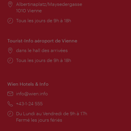
Lieu:
Albertinaplatz/Maysedergasse
1010 Vienne
Horaires
Tous les jours de 9h à 18h
d'ouverture:
Tourist-Info aéroport de Vienne
Lieu:
dans le hall des arrivées
Horaires
Tous les jours de 9h à 18h
d'ouverture:
Wien Hotels & Info
E-
info@wien.info
mail:
Téléphone:
+43-1-24 555
Horaires
Du Lundi au Vendredi de 9h à 17h
d'ouverture:
Fermé les jours fériés