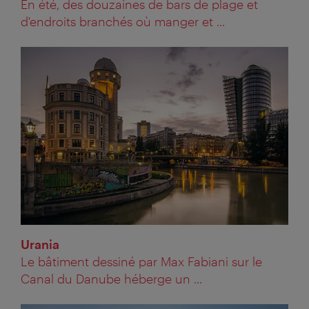
En été, des douzaines de bars de plage et
d'endroits branchés où manger et ...
Urania
Le bâtiment dessiné par Max Fabiani sur le
Canal du Danube héberge un ...