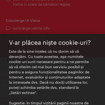
Închis în zilele de sărbători legale
Concierge IA Viena
concierge.vienna.info
Informații non-stop
V-ar plăcea nişte cookie-uri?
Este de la sine înţeles că nu dorim să vă
deranjăm. Cu toate acestea, aşa-numitele
cookie-uri sunt necesare pentru a ne permite
să vă oferim cel mai bun serviciu posibil şi
Contact
pentru a asigura funcţionalitatea paginilor de
Credits
Internet, evaluărilor şi conţinuturilor adaptate
Declaraţie privind protecţia datelor
la interesele dvs. Dacă nu doriţi utilizarea lor,
Terms of Use
puteţi schimba setările dvs. standard la
Accesibilitate
„Setări extinse“.
Contact presa
Setări module cookie
Sugestie: în timpul vizitării paginii noastre de
© Copyright Wien Tourismus