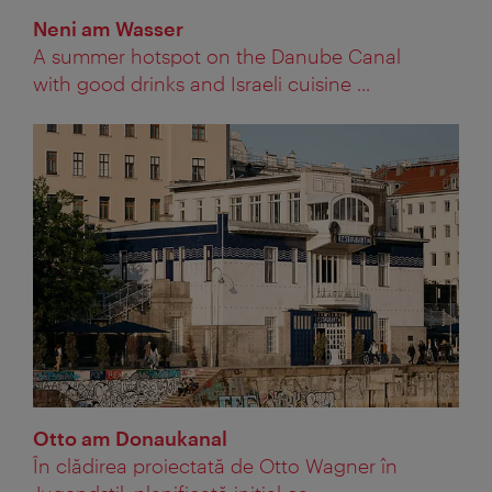
Neni am Wasser
A summer hotspot on the Danube Canal
with good drinks and Israeli cuisine ...
Otto am Donaukanal
În clădirea proiectată de Otto Wagner în