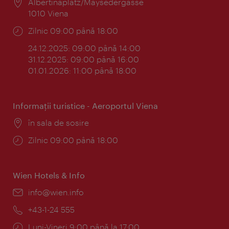
Locul:
Albertinaplatz/Maysedergasse
1010 Viena
Program:
Zilnic 09:00 până 18:00
24.12.2025: 09:00 până 14:00
31.12.2025: 09:00 până 16:00
01.01.2026: 11:00 până 18:00
Informaţii turistice - Aeroportul Viena
Locul:
în sala de sosire
Program:
Zilnic 09:00 până 18:00
Wien Hotels & Info
E-
info@wien.info
mail:
Telefon:
+43-1-24 555
Program:
Luni-Vineri 9:00 până la 17:00