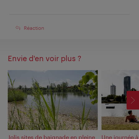
Réaction
Réaction
Envie d'en voir plus ?
SU
Jolis sites de baignade en pleine
Une journée à