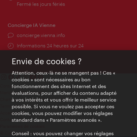
d'ouverture:
Fermé les jours fériés
Concierge IA Vienne
Ort:
concierge.vienna.info
Öffnungszeiten:
Informations 24 heures sur 24
Envie de cookies ?
Attention, ceux-là ne se mangent pas ! Ces «
cookies » sont nécessaires au bon
Contact
fonctionnement des sites Internet et des
Mentions obligatoires
évaluations, pour afficher du contenu adapté
Charte sur le respect de la vie privée
à vos intérêts et vous offrir le meilleur service
Terms of Use
possible. Si vous ne voulez pas accepter ces
Accessibilité
cookies, vous pouvez modifier vos réglages
Contact presse
standard dans « Paramètres avancés ».
Paramètres de cookies
© Copyright WienTourismus
Conseil : vous pouvez changer vos réglages