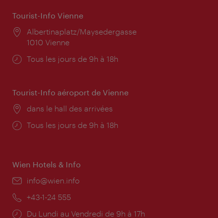
Tourist-Info Vienne
Lieu:
Albertinaplatz/Maysedergasse
1010 Vienne
Horaires
Tous les jours de 9h à 18h
d'ouverture:
Tourist-Info aéroport de Vienne
Lieu:
dans le hall des arrivées
Horaires
Tous les jours de 9h à 18h
d'ouverture:
Wien Hotels & Info
E-
info@wien.info
mail:
Téléphone:
+43-1-24 555
Horaires
Du Lundi au Vendredi de 9h à 17h