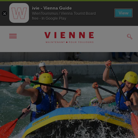
ivie - Vienna Guide
View
WienTourismus / Vienna Tourist Board
free - In Google Play
Afficher
Rech
/
masquer
la
Navigation
Contenu
navigation