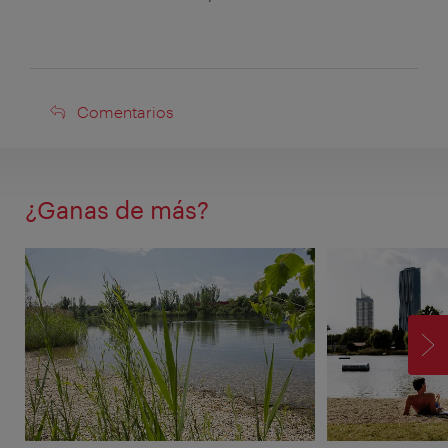
Comentarios
Comentarios
¿Ganas de más?
SI