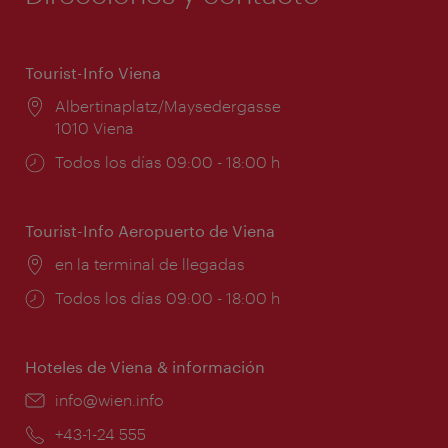
Tourist-Info Viena
Lugar:
Albertinaplatz/Maysedergasse
1010 Viena
Horarios
Todos los días 09:00 - 18:00 h
de
apertura:
Tourist-Info Aeropuerto de Viena
Lugar:
en la terminal de llegadas
Horarios
Todos los días 09:00 - 18:00 h
de
apertura:
Hoteles de Viena & información
e-
info@wien.info
mail:
Teléfono:
+43-1-24 555