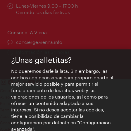
Horarios
Lunes-Viernes 9:00 – 17:00 h
de
Cerrado los días festivos
apertura:
Conserje IA Viena
concierge.vienna.info
Información las 24 horas
¿Unas galletitas?
No queremos darle la lata. Sin embargo, las
cookies son necesarias para proporcionarte el
mejor servicio posible y para permitir el
funcionamiento de los sitios web y las
Contacto
valoraciones de los usuarios, así como para
Aviso legal
ofrecer un contenido adaptado a sus
Política de privacidad de datos
intereses. Si no desea aceptar las cookies,
Terms of Use
tiene la posibilidad de cambiar la
Accesibilidad
configuración por defecto en "Configuración
Contacto para la prensa
avanzada".
Ajustes de cookie