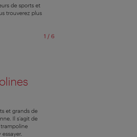
eurs de sports et
us trouverez plus
sur
1
/
6
olines
ts et grands de
ne. Il s’agit de
e trampoline
 essayer.