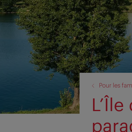
retour
Pour les fam
à:
L’Îl
parad