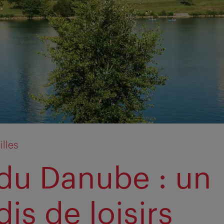
illes
e du Danube : un
is de loisirs