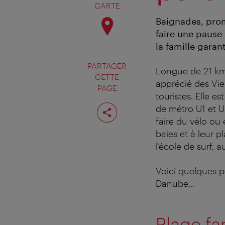
CARTE
Baignades, prom
faire une pause 
la famille garan
PARTAGER
Longue de 21 km,
CETTE
apprécié des Vie
PAGE
touristes. Elle e
Partager
de métro U1 et U
cette
faire du vélo ou 
page
baies et à leur 
l’école de surf,
Voici quelques pet
Danube...
Plage fa