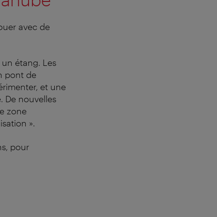
jouer avec de
 un étang. Les
un pont de
érimenter, et une
e. De nouvelles
te zone
sation ».
ns, pour