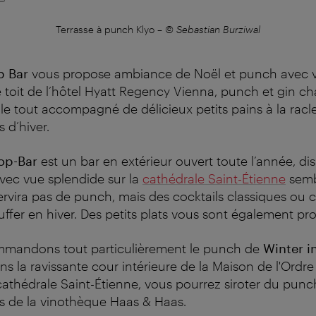
Terrasse à punch Klyo
–
© Sebastian Burziwal
p Bar
vous propose ambiance de Noël et punch avec vue
 toit de l’hôtel
Hyatt Regency Vienna
, punch et gin c
 le tout accompagné de délicieux petits pains à la racle
s d’hiver.
op-Bar
est un bar en extérieur ouvert toute l’année, d
avec vue splendide sur la
cathédrale Saint-Étienne
semb
servira pas de punch, mais des cocktails classiques ou c
ffer en hiver. Des petits plats vous sont également pr
mandons tout particulièrement le punch de
Winter i
ans la ravissante cour intérieure de la Maison de l'Ordr
a cathédrale Saint-Étienne, vous pourrez siroter du pun
s de la vinothèque Haas & Haas.