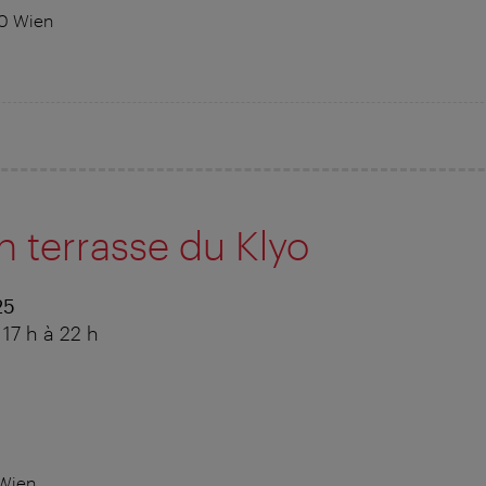
10 Wien
 terrasse du Klyo
25
 17 h à 22 h
 Wien