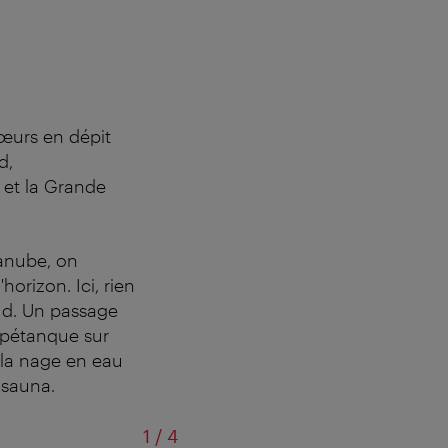
œurs en dépit
d,
 et la Grande
Danube, on
'horizon.
Ici, rien
ud.
Un passage
 (pétanque sur
 la nage en eau
 sauna.
sur
1
/
4