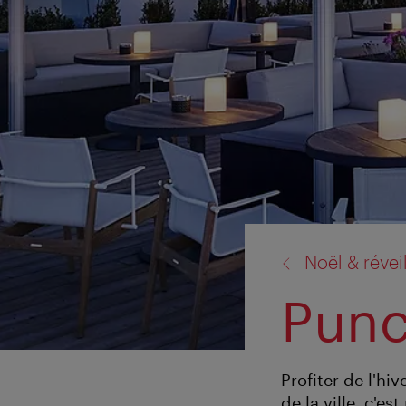
retour
Noël & révei
à:
Punc
Profiter de l'hi
de la ville, c'e