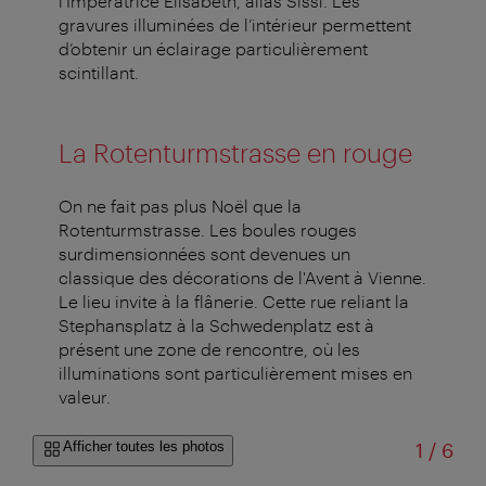
l’Impératrice Élisabeth, alias Sissi. Les
gravures illuminées de l’intérieur permettent
d’obtenir un éclairage particulièrement
scintillant.
La Rotenturmstrasse en rouge
On ne fait pas plus Noël que la
Rotenturmstrasse. Les boules rouges
surdimensionnées sont devenues un
classique des décorations de l'Avent à Vienne.
Le lieu invite à la flânerie. Cette rue reliant la
Stephansplatz à la Schwedenplatz est à
présent une zone de rencontre, où les
illuminations sont particulièrement mises en
valeur.
sur
Afficher toutes les photos
1
/
6