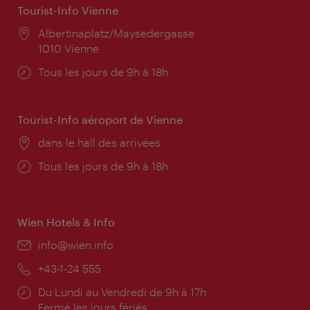
Tourist-Info Vienne
Lieu:
Albertinaplatz/Maysedergasse
1010 Vienne
Horaires
Tous les jours de 9h à 18h
d'ouverture:
Tourist-Info aéroport de Vienne
Lieu:
dans le hall des arrivées
Horaires
Tous les jours de 9h à 18h
d'ouverture:
Wien Hotels & Info
E-
info@wien.info
mail:
Téléphone:
+43-1-24 555
Horaires
Du Lundi au Vendredi de 9h à 17h
d'ouverture:
Fermé les jours fériés