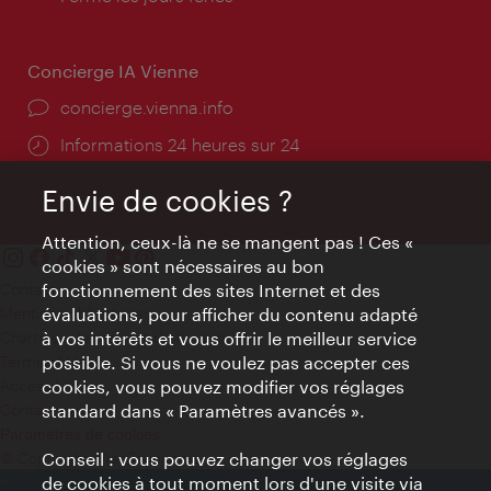
Concierge IA Vienne
Ort:
concierge.vienna.info
Öffnungszeiten:
Informations 24 heures sur 24
Envie de cookies ?
Attention, ceux-là ne se mangent pas ! Ces «
cookies » sont nécessaires au bon
Contact
fonctionnement des sites Internet et des
Mentions obligatoires
évaluations, pour afficher du contenu adapté
Charte sur le respect de la vie privée
à vos intérêts et vous offrir le meilleur service
Terms of Use
possible. Si vous ne voulez pas accepter ces
Accessibilité
cookies, vous pouvez modifier vos réglages
Contact presse
standard dans « Paramètres avancés ».
Paramètres de cookies
© Copyright WienTourismus
Conseil : vous pouvez changer vos réglages
de cookies à tout moment lors d'une visite via