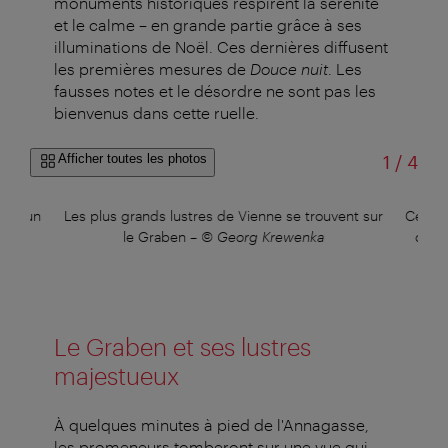
monuments historiques respirent la sérénité
et le calme – en grande partie grâce à ses
illuminations de Noël. Ces dernières diffusent
les premières mesures de
Douce nuit
. Les
fausses notes et le désordre ne sont pas les
bienvenus dans cette ruelle.
sur
Afficher toutes les photos
1
/
4
our un
Les plus grands lustres de Vienne se trouvent sur
Ces lu
nner
le Graben
–
© Georg Krewenka
des 
Le Graben et ses lustres
majestueux
À quelques minutes à pied de l'Annagasse,
les promeneurs tomberont sur une vue qui