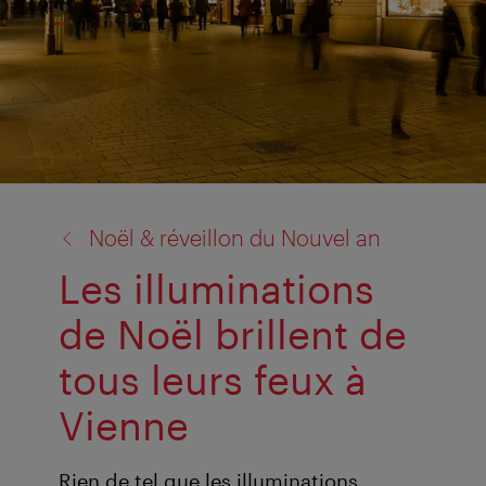
retour
Noël & réveillon du Nouvel an
à:
Les illuminations
de Noël brillent de
tous leurs feux à
Vienne
Rien de tel que les illuminations