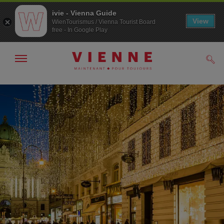
ivie - Vienna Guide
View
WienTourismus / Vienna Tourist Board
free - In Google Play
Afficher
Rech
/
masquer
la
Navigation
Contenu
navigation