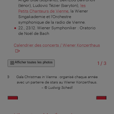
(ténor), Ludovic Tézier (baryton),
les
Petits Chanteurs de Vienne
, la Wiener
Singakademie et l’Orchestre
symphonique de la radio de Vienne.
22., 23.12. Wiener Symphoniker : Oratorio
de Noël de Bach
Calendrier des concerts / Wiener Konzerthaus
sur
Afficher toutes les photos
1
/
3
e.
–
©
Gala Christmas in Vienna : organisé chaque année
Le
r
avec un parterre de stars au Wiener Konzerthaus.
pr
–
© Ludwig Schedl
mu