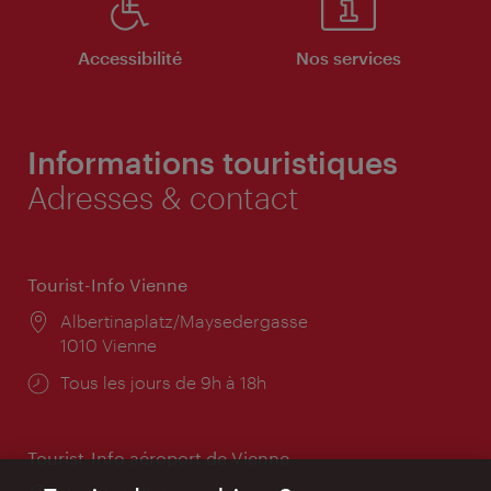
Accessibilité
Nos services
Informations touristiques
Adresses & contact
Tourist-Info Vienne
Lieu:
Albertinaplatz/Maysedergasse
1010 Vienne
Horaires
Tous les jours de 9h à 18h
d'ouverture:
Tourist-Info aéroport de Vienne