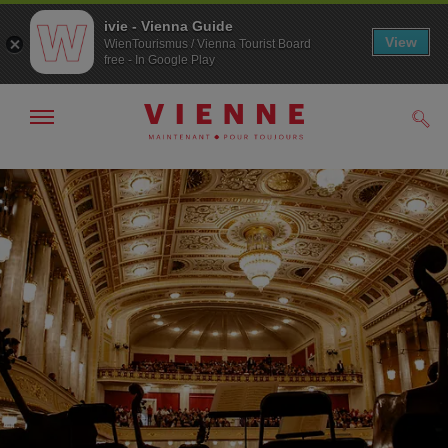
ivie - Vienna Guide
View
WienTourismus / Vienna Tourist Board
free - In Google Play
Afficher
Rech
/
masquer
la
Navigation
Contenu
navigation