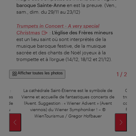
baroque Sainte-Anne
en est la preuve.
(Ven.,
sam., dim. du 29/11 au 23/12)
Trumpets in Concert - A very special
Christmas
:
L’église des Frères mineurs
est un lieu saint où sont interprétés de la
musique baroque festive, de la musique
sacrée et des chants de Noël joyeux à la
trompette et à l’orgue (14/12, 18/12 et 21/12).
sur
Afficher toutes les photos
1
/
2
Anne :
La cathédrale Saint-Étienne est le symbole de
Conce
ent des
Vienne et accueille de fantastiques concerts de
trompe
tent de
l’Avent. Suggestion : « Wiener Advent » (Avent
concer
es du
viennois) du Wiener Symphoniker !
–
©
faço
ons
WienTourismus / Gregor Hofbauer
cl
t.
–
©
autri