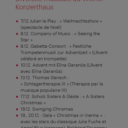
Konzerthaus
7/12 Julian le Play : « Weihnachtsshow »
(spectacle de Noël)
8.12. Company of Music : « Seeing the
Star »
8.12. Gabetta Consort : « Festliche
Trompetenmusik zur Adventzeit » (L’Avent
célébré en trompette)
10.12. Advent mit Elīna Garanča (L’Avent
avec Elīna Garanča)
13.12. Thomas Gansch :
« Schlagertherapie IX » (Thérapie par la
musique populaire IX)
17.12. Schick Sisters & Gäste : « A Sisters
Christmas »
19.12. Swinging Chrismas
19., 20.12.: Gala « Christmas in Vienna » :
avec les stars du classique Julia Fuchs et
Angel Blue (soprano), Bekhzod Davronov