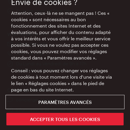
Envie de cookies ?
Lieu:
dans le hall des arrivées
Horaires
Tous les jours de 9h à 18h
Attention, ceux-là ne se mangent pas ! Ces «
d'ouverture:
cookies » sont nécessaires au bon
fonctionnement des sites Internet et des
évaluations, pour afficher du contenu adapté
Wien Hotels & Info
à vos intérêts et vous offrir le meilleur service
E-
info@wien.info
possible. Si vous ne voulez pas accepter ces
mail:
cookies, vous pouvez modifier vos réglages
Téléphone:
+43-1-24 555
standard dans « Paramètres avancés ».
Horaires
Du Lundi au Vendredi de 9h à 17h
d'ouverture:
Fermé les jours fériés
Conseil : vous pouvez changer vos réglages
de cookies à tout moment lors d'une visite via
le lien « Réglages cookies » dans le pied de
page en bas du site Internet.
Concierge IA Vienne
Ort:
concierge.vienna.info
PARAMÈTRES AVANCÉS
Öffnungszeiten:
Informations 24 heures sur 24
ACCEPTER TOUS LES COOKIES