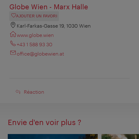
Globe Wien - Marx Halle
AJOUTER UN FAVORI
Karl-Farkas-Gasse 19, 1030 Wien
www.globe.wien
+43 1 588 93 30
office@globewien.at
Réaction
Réaction
Envie d'en voir plus ?