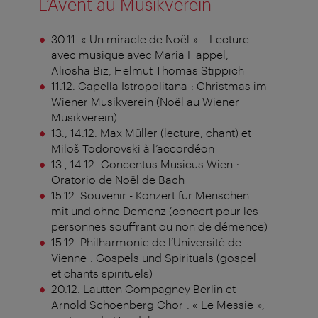
L’Avent au Musikverein
30.11. « Un miracle de Noël » – Lecture
avec musique avec Maria Happel,
Aliosha Biz, Helmut Thomas Stippich
11.12. Capella Istropolitana : Christmas im
Wiener Musikverein (Noël au Wiener
Musikverein)
13., 14.12. Max Müller (lecture, chant) et
Miloš Todorovski à l’accordéon
13., 14.12. Concentus Musicus Wien :
Oratorio de Noël de Bach
15.12. Souvenir - Konzert für Menschen
mit und ohne Demenz (concert pour les
personnes souffrant ou non de démence)
15.12. Philharmonie de l’Université de
Vienne : Gospels und Spirituals (gospel
et chants spirituels)
20.12. Lautten Compagney Berlin et
Arnold Schoenberg Chor : « Le Messie »,