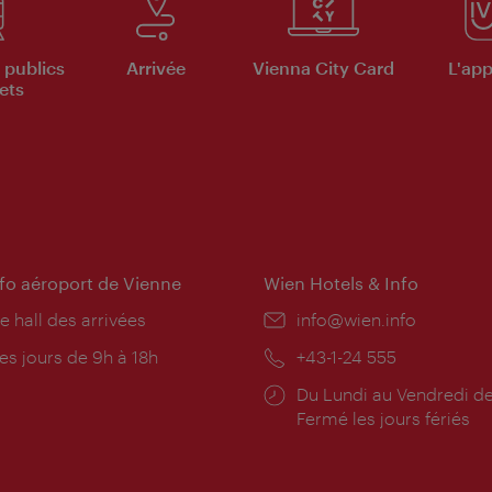
 publics
Arrivée
Vienna City Card
L'appl
ets
nfo aéroport de Vienne
Wien Hotels & Info
e hall des arrivées
E-
info@wien.info
mail:
res
es jours de 9h à 18h
Téléphone:
+43-1-24 555
rture:
Horaires
Du Lundi au Vendredi de
d'ouverture:
Fermé les jours fériés