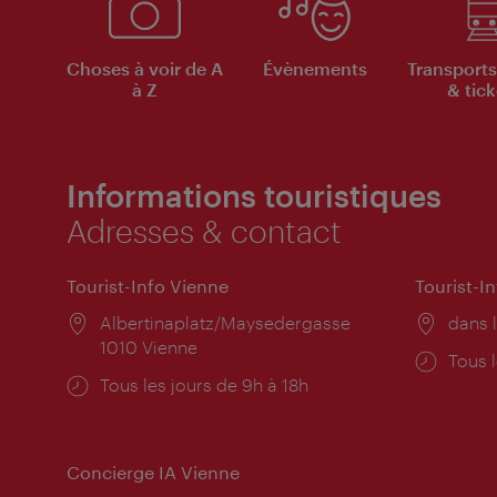
Choses à voir de A
Évènements
Transports
à Z
& tick
Informations touristiques
Adresses & contact
Tourist-Info Vienne
Tourist-I
Lieu:
Albertinaplatz/Maysedergasse
Lieu:
dans l
1010 Vienne
Horai
Tous l
Horaires
Tous les jours de 9h à 18h
d'ouve
d'ouverture:
Concierge IA Vienne