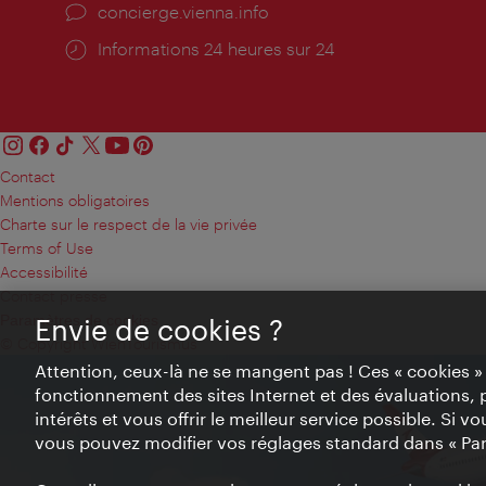
Ort:
concierge.vienna.info
Öffnungszeiten:
Informations 24 heures sur 24
Contact
Mentions obligatoires
Charte sur le respect de la vie privée
Terms of Use
Accessibilité
Contact presse
Paramètres de cookies
Envie de cookies ?
© Copyright WienTourismus
Attention, ceux-là ne se mangent pas ! Ces « cookies 
fonctionnement des sites Internet et des évaluations, 
intérêts et vous offrir le meilleur service possible. Si 
vous pouvez modifier vos réglages standard dans « Pa