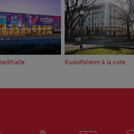
tadthalle
Rudolfsheim à la cote