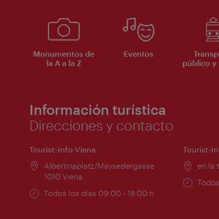
Monumentos de
Eventos
Transp
la A a la Z
público y 
Información turística
Direcciones y contacto
Tourist-Info Viena
Tourist-I
Lugar:
Albertinaplatz/Maysedergasse
Lugar
en la 
1010 Viena
Horar
Todos
Horarios
Todos los días 09:00 - 18:00 h
de
de
apert
apertura: