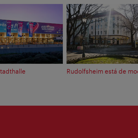
tadthalle
Rudolfsheim está de mo