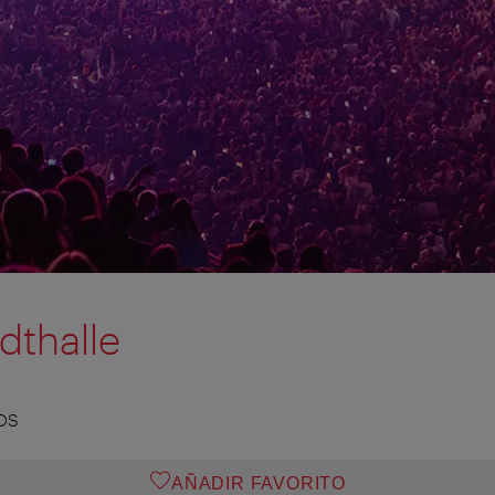
dthalle
OS
AÑADIR FAVORITO