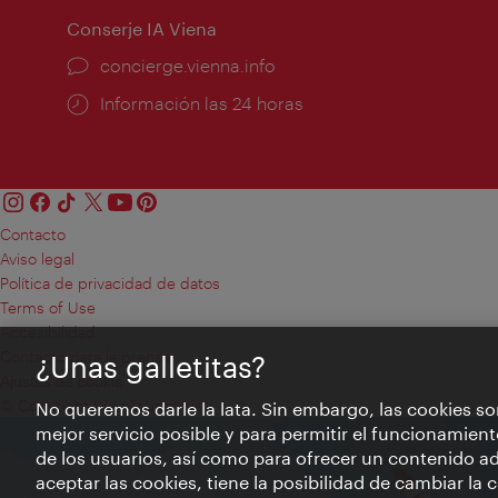
Conserje IA Viena
concierge.vienna.info
Información las 24 horas
Contacto
Aviso legal
Política de privacidad de datos
Terms of Use
Accesibilidad
Contacto para la prensa
¿Unas galletitas?
Ajustes de cookie
© Copyright WienTourismus
No queremos darle la lata. Sin embargo, las cookies so
mejor servicio posible y para permitir el funcionamient
de los usuarios, así como para ofrecer un contenido ad
aceptar las cookies, tiene la posibilidad de cambiar la