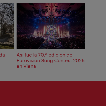
da
Así fue la 70.ª edición del
Eurovision Song Contest 2026
en Viena