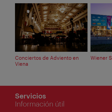
Conciertos de Adviento en
Wiener S
Viena
Servicios
Información útil