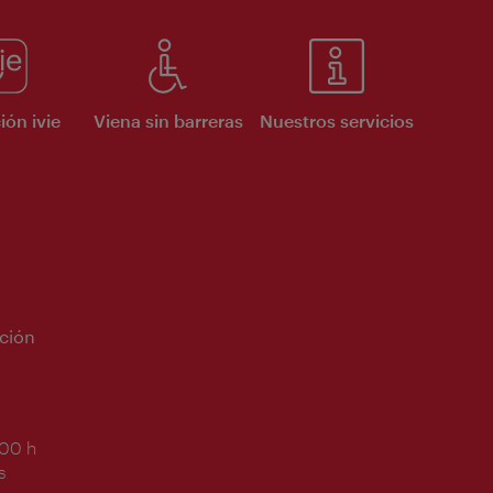
ión ivie
Viena sin barreras
Nuestros servicios
ción
:00 h
s