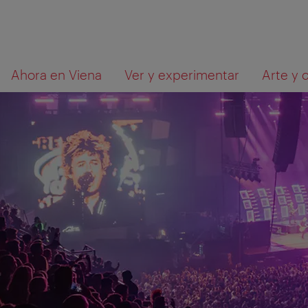
A
Al
Qué
Ahora en Viena
Ver y experimentar
Arte y 
la
contenido
está
navegación
buscando?