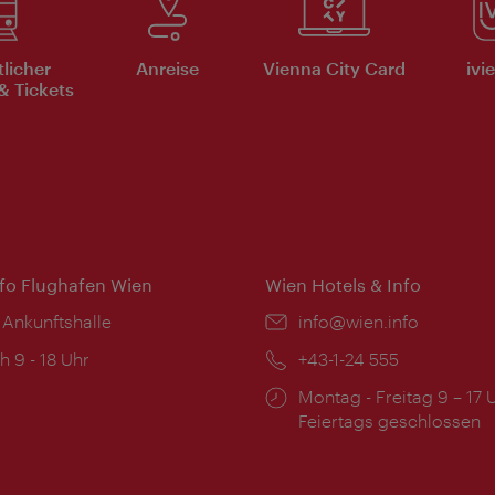
tlicher
Anreise
Vienna City Card
ivi
& Tickets
nfo Flughafen Wien
Wien Hotels & Info
 Ankunftshalle
Email:
info@wien.info
ngszeiten:
h 9 - 18 Uhr
Telefon:
+43-1-24 555
Öffnungszeiten:
Montag - Freitag 9 – 17 
Feiertags geschlossen