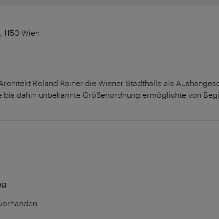
1, 1150 Wien
rchitekt Roland Rainer die Wiener Stadthalle als Aushänges
e bis dahin unbekannte Größenordnung ermöglichte von Begi
ng
 vorhanden