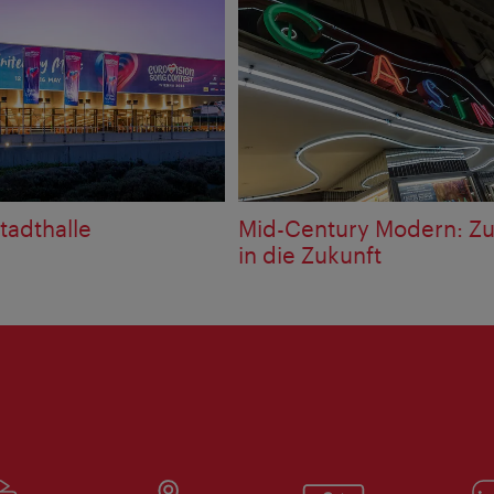
tadthalle
Mid-Century Modern: Z
in die Zukunft