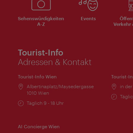
Sehenswürdigkeiten
Events
Öffen
A-Z
Verkehr 
Tourist-Info
Adressen & Kontakt
Tourist-Info Wien
Tourist-I
Ort:
Albertinaplatz/Maysedergasse
Ort:
in der
1010 Wien
Öffnu
Täglic
Öffnungszeiten:
Täglich 9 - 18 Uhr
AI Concierge Wien