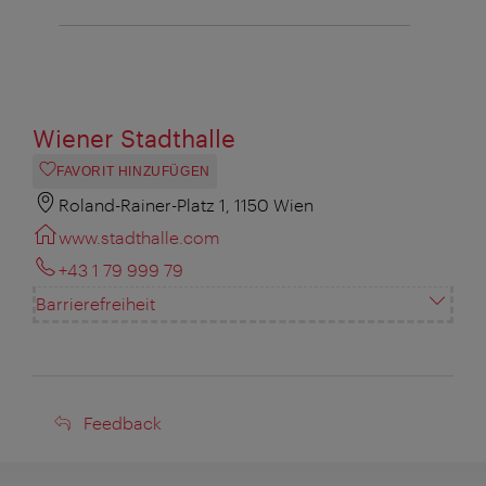
Wiener Stadthalle
FAVORIT HINZUFÜGEN
Roland-Rainer-Platz 1, 1150 Wien
www.stadthalle.com
+43 1 79 999 79
Barrierefreiheit
Feedback
Feedback