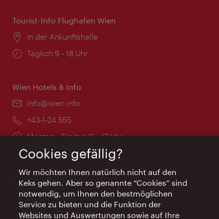
Tourist-Info Flughafen Wien
Ort:
in der Ankunftshalle
Öffnungszeiten:
Täglich 9 - 18 Uhr
Wien Hotels & Info
Email:
info@wien.info
Telefon:
+43-1-24 555
Öffnungszeiten:
Montag - Freitag 9 – 17 Uhr
Feiertags geschlossen
Cookies gefällig?
Wir möchten Ihnen natürlich nicht auf den
AI Concierge Wien
Keks gehen. Aber so genannte “Cookies” sind
notwendig, um Ihnen den bestmöglichen
Ort:
concierge.wien.info
Service zu bieten und die Funktion der
Öffnungszeiten:
Informationen rund um die Uhr
Websites und Auswertungen sowie auf Ihre