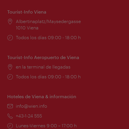
Tourist-Info Viena
Lugar:
Albertinaplatz/Maysedergasse
1010 Viena
Horarios
Todos los días 09:00 - 18:00 h
de
apertura:
Tourist-Info Aeropuerto de Viena
Lugar:
en la terminal de llegadas
Horarios
Todos los días 09:00 - 18:00 h
de
apertura:
Hoteles de Viena & información
e-
info@wien.info
mail:
Teléfono:
+43-1-24 555
Horarios
Lunes-Viernes 9:00 – 17:00 h