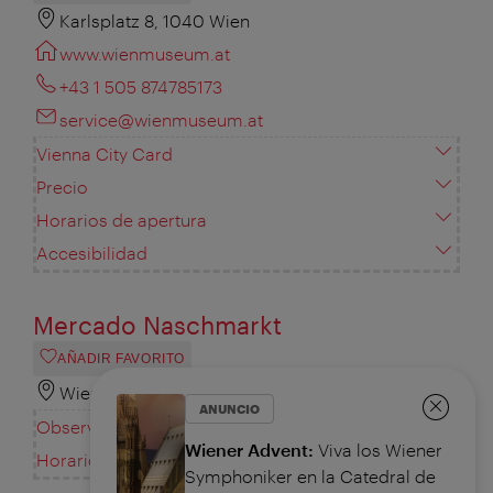
Karlsplatz 8, 1040 Wien
www.wienmuseum.at
+43 1 505 874785173
service@wienmuseum.at
Vienna City Card
Precio
Horarios de apertura
Accesibilidad
Mercado Naschmarkt
AÑADIR FAVORITO
Wienzeile, 1060 Wien
ANUNCIO
Observaciones
Cerrar
Wiener Advent:
Viva los Wiener
Horarios de apertura
Symphoniker en la Catedral de