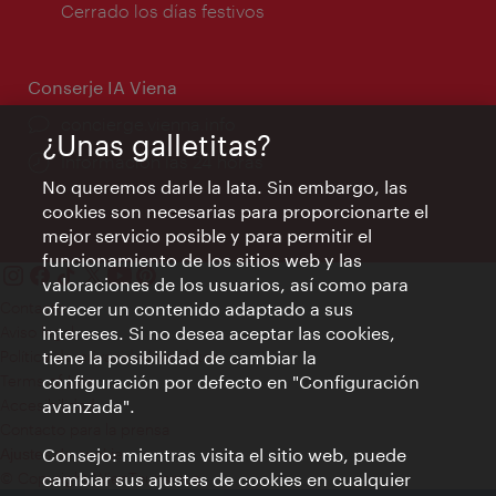
de
Cerrado los días festivos
apertura:
Conserje IA Viena
concierge.vienna.info
¿Unas galletitas?
Información las 24 horas
No queremos darle la lata. Sin embargo, las
cookies son necesarias para proporcionarte el
mejor servicio posible y para permitir el
funcionamiento de los sitios web y las
valoraciones de los usuarios, así como para
Contacto
ofrecer un contenido adaptado a sus
Aviso legal
intereses. Si no desea aceptar las cookies,
Política de privacidad de datos
tiene la posibilidad de cambiar la
Terms of Use
configuración por defecto en "Configuración
Accesibilidad
avanzada".
Contacto para la prensa
Consejo: mientras visita el sitio web, puede
Ajustes de cookie
© Copyright WienTourismus
cambiar sus ajustes de cookies en cualquier