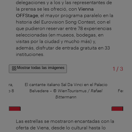
delegaciones y a los y las representantes de
la prensa se les ofreció, con
Vienna
OFFStage
, el mayor programa paralelo en la
historia del Eurovision Song Contest, con el
que pudieron reservar entre 78 experiencias
seleccionadas (en museos, bodegas, en
visitas por la ciudad y mucho más) y,
además, disfrutar de entrada gratuita en 33
instituciones.
de
Mostrar todas las imágenes
1
/
3
Atvara,
El cantante italiano Sal Da Vinci en el Palacio
Lion
strito 8
Belvedere
–
© WienTourismus / Rafael
Festiva
th
Bittermann
Las estrellas se mostraron encantadas con la
oferta de Viena, desde lo cultural hasta lo