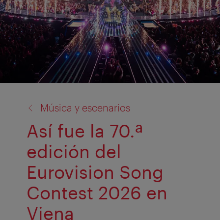
volver
Música y escenarios
a:
Así fue la 70.ª
edición del
Eurovision Song
Contest 2026 en
Viena