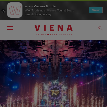
ivie - Vienna Guide
View
WienTourismus / Vienna Tourist Board
free - In Google Play
Mostrar/ocultar
Busc
navegación
A
Al
la
contenido
navegación