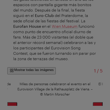
espacios con pantalla gigante más bonitos
del mundo. Después de la final, la fiesta
siguió en el
Euro-Club
del Praterdome, la
sede oficial de las fiestas del festival. La
Eurofan House
en el
Wien Museum
funcionó
como punto de encuentro oficial diurno de
fans. Más de 23 000 visitantes (el doble que
el anterior récord semanal) celebraron a las y
los participantes del Eurovision Song
Contest, que se fueron turnando sin parar por
la zona de terrazas del museo.
de
Mostrar todas las imágenes
1
/
5
arkt de
Miles de personas celebraron el evento en el
El Prat
scher
Eurovision Village de la Rathausplatz de Viena.
–
© Martin Morscher