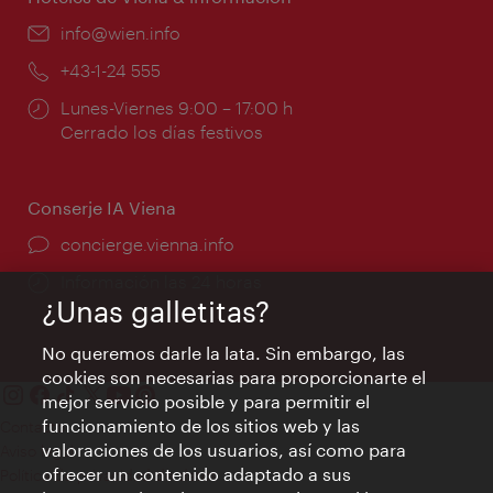
e-
info@wien.info
mail:
Teléfono:
+43-1-24 555
Horarios
Lunes-Viernes 9:00 – 17:00 h
de
Cerrado los días festivos
apertura:
Conserje IA Viena
concierge.vienna.info
Información las 24 horas
¿Unas galletitas?
No queremos darle la lata. Sin embargo, las
cookies son necesarias para proporcionarte el
mejor servicio posible y para permitir el
funcionamiento de los sitios web y las
Contacto
valoraciones de los usuarios, así como para
Aviso legal
ofrecer un contenido adaptado a sus
Política de privacidad de datos