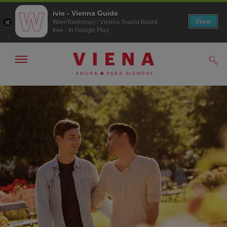
ivie - Vienna Guide
View
WienTourismus / Vienna Tourist Board
free - In Google Play
Mostrar/ocultar
Busc
navegación
A
Al
la
contenido
navegación