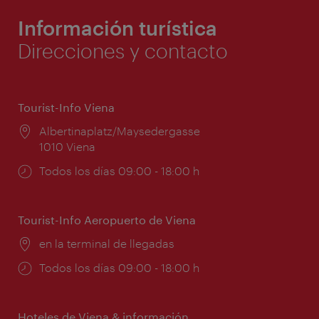
Información turística
Direcciones y contacto
Tourist-Info Viena
Lugar:
Albertinaplatz/Maysedergasse
1010 Viena
Horarios
Todos los días 09:00 - 18:00 h
de
apertura:
Tourist-Info Aeropuerto de Viena
Lugar:
en la terminal de llegadas
Horarios
Todos los días 09:00 - 18:00 h
de
apertura:
Hoteles de Viena & información