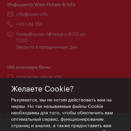
Инфоцентр Wien Hotels & Info
Эл.
info@wien.info
почта:
Телефон:
+43-1-24 555
Часы
понеде́льник-пя́тница с 9:00 до
работы:
17:00
Закрыто в праздничные дни
ИИ-консьерж Вены
concierge.vienna.info
Информация круглосуточно
Желаете Cookie?
Разумеется, мы не хотим действовать вам на
нервы. Но так называемые файлы Cookie
необходимы для того, чтобы обеспечить вам
оптимальный сервис, функционирование
Контакт
страниц и анализ, а также предоставить вам