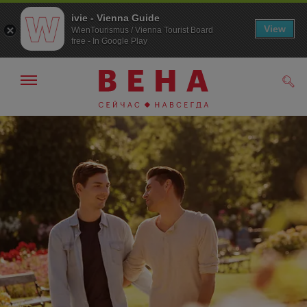
ivie - Vienna Guide
View
WienTourismus / Vienna Tourist Board
free - In Google Play
Показать/
Поис
скрыть
панель
навигации
К
К
навигации
содержанию