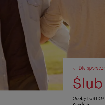
powrót
Dla społecz
do:
Ślub
Osoby LGBTIQ+ 
Wiednia.