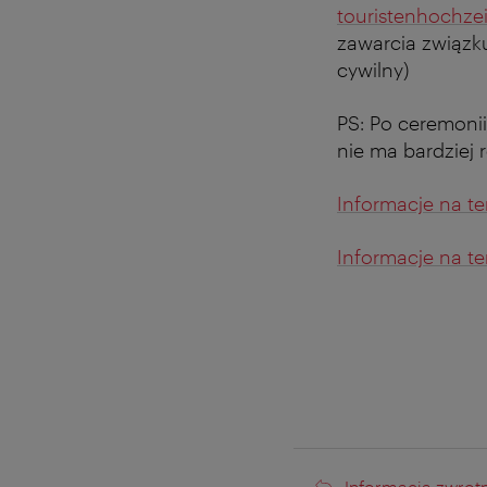
touristenhochze
zawarcia związku
cywilny)
PS: Po ceremoni
nie ma bardziej 
Informacje na t
Informacje na t
Informacja zwrot