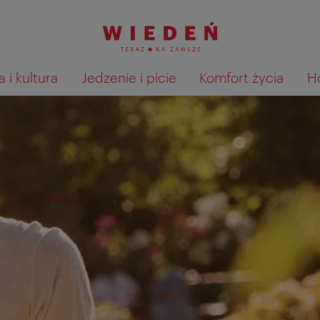
 i kultura
Jedzenie i picie
Komfort życia
H
Pokaż na mapie wyniki wyszu