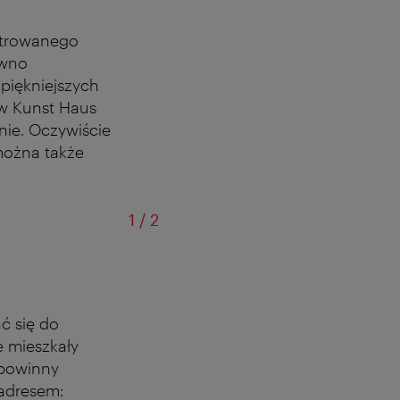
estrowanego
ówno
jpiękniejszych
 w Kunst Haus
ie. Oczywiście
można także
od
1
/
2
ć się do
e mieszkały
 powinny
 adresem: