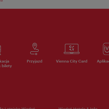
kacja
Przyjazd
Vienna City Card
Aplikac
 bilety
nfo Lotnisko Wiedeń
Wiedeń Hotele & Info