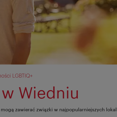
ności LGBTIQ+
 w Wiedniu
mogą zawierać związki w najpopularniejszych lokal