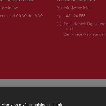
ce:
i przylotów
E-
info@wien.info
mail:
ny
ennie od 09.00 do 18.00
Telefon:
+43-1-24 555
cia:
Godziny
Poniedziałek-Piątek godz
otwarcia:
17.00
Zamknięte w święta pa
 Mamy na myśli specjalne pliki, tak