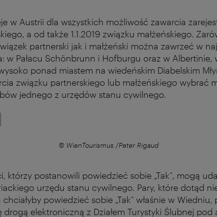
ieje w Austrii dla wszystkich możliwość zawarcia zarej
kiego, a od także 1.1.2019 związku małżeńskiego. Zar
wiązek partnerski jak i małżeński można zawrzeć w na
a: w Pałacu Schönbrunn i Hofburgu oraz w Albertinie,
wysoko ponad miastem na wiedeńskim Diabelskim Młyn
rcia związku partnerskiego lub małżeńskiego wybrać 
ubów jednego z urzędów stanu cywilnego.
© WienTourismus /Peter Rigaud
ci, którzy postanowili powiedzieć sobie „Tak”, mogą uda
ackiego urzędu stanu cywilnego. Pary, które dotąd ni
 a chciałyby powiedzieć sobie „Tak” właśnie w Wiedniu,
 drogą elektroniczną z Działem Turystyki Ślubnej pod