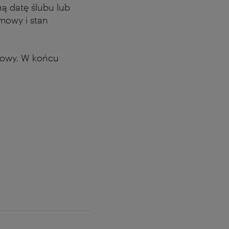
ą datę ślubu lub
mowy i stan
odowy. W końcu