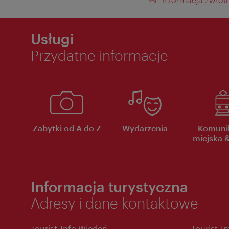
Informacja
zwrotna
Usługi
Przydatne informacje
Zabytki od A do Z
Wydarzenia
Komuni
miejska &
Informacja turystyczna
Adresy i dane kontaktowe
Tourist-Info Wiedeń
Tourist-I