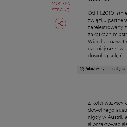
UDOSTĘPNIJ
STRONĘ
Od 1.1.2010 istn
Podziel
związku partners
stronę
zarejestrowany z
zakątkach miast
Wien lub nawet 
na miejsce zawa
dowolną salę śl
Pokaż wszystkie zdjęcia
Z kolei wszyscy 
dowolnego austri
nigdy w Austrii,
skontaktować się