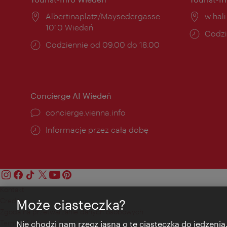
Miejsce:
Albertinaplatz/Maysedergasse
Miejs
w hal
1010 Wiedeń
Godzi
Codzi
Godziny
Codziennie od 09.00 do 18.00
otwar
otwarcia:
Concierge AI Wiedeń
concierge.vienna.info
Informacje przez całą dobę
Kontakt
Credits
Może ciasteczka?
Zgoda na przetwarzanie danych osobowych
Terms of Use
Nie chodzi nam rzecz jasna o te ciasteczka do jedzenia.