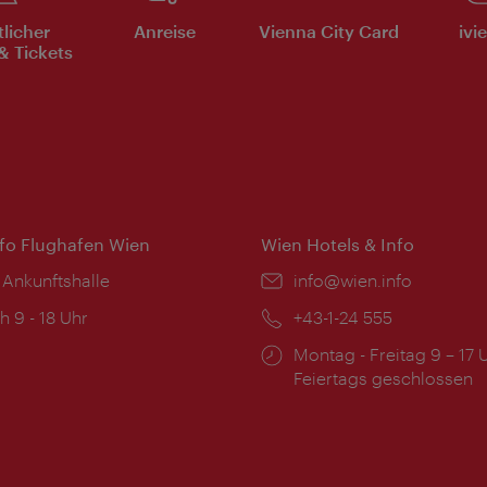
tlicher
Anreise
Vienna City Card
ivi
& Tickets
nfo Flughafen Wien
Wien Hotels & Info
 Ankunftshalle
Email:
info@wien.info
ngszeiten:
h 9 - 18 Uhr
Telefon:
+43-1-24 555
Öffnungszeiten:
Montag - Freitag 9 – 17 
Feiertags geschlossen