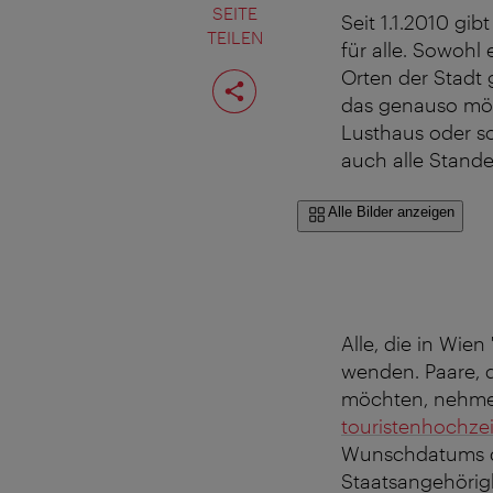
SEITE
Seit 1.1.2010 gib
TEILEN
für alle. Sowohl
Seite
Orten der Stadt
teilen
das genauso mögl
Lusthaus oder so
auch alle Stande
Alle Bilder anzeigen
Alle, die in Wie
wenden. Paare, 
möchten, nehmen 
touristenhochze
Wunschdatums de
Staatsangehörig