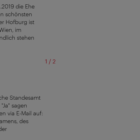
.1.2019 die Ehe
en schönsten
r Hofburg ist
 Wien, im
ändlich stehen
von
1
/
2
ische Standesamt
 "Ja" sagen
 via E-Mail auf:
Namens, des
der