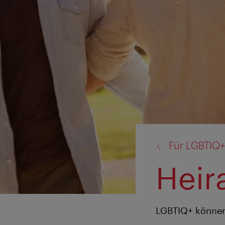
Zurück
Für LGBTIQ
zu:
Heir
LGBTIQ+ können 