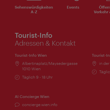
Sehenswürdigkeiten
Events
Öffen
A-Z
Verkehr 
Tourist-Info
Adressen & Kontakt
Tourist-Info Wien
Tourist-I
Ort:
Albertinaplatz/Maysedergasse
Ort:
in der
1010 Wien
Öffnu
Täglic
Öffnungszeiten:
Täglich 9 - 18 Uhr
AI Concierge Wien
Ort:
concierge.wien.info