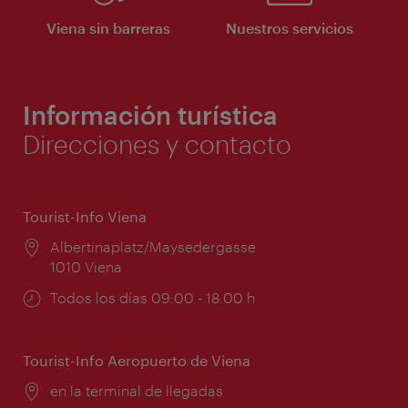
Viena sin barreras
Nuestros servicios
Información turística
Direcciones y contacto
Tourist-Info Viena
Lugar:
Albertinaplatz/Maysedergasse
1010 Viena
Horarios
Todos los días 09:00 - 18:00 h
de
apertura:
Tourist-Info Aeropuerto de Viena
Lugar:
en la terminal de llegadas