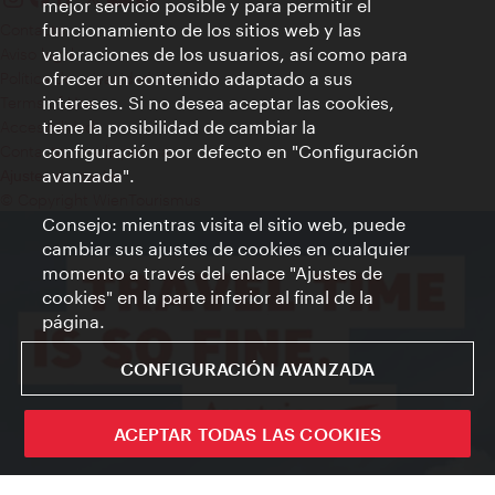
mejor servicio posible y para permitir el
funcionamiento de los sitios web y las
Contacto
valoraciones de los usuarios, así como para
Aviso legal
ofrecer un contenido adaptado a sus
Política de privacidad de datos
intereses. Si no desea aceptar las cookies,
Terms of Use
tiene la posibilidad de cambiar la
Accesibilidad
configuración por defecto en "Configuración
Contacto para la prensa
avanzada".
Ajustes de cookie
© Copyright WienTourismus
Consejo: mientras visita el sitio web, puede
cambiar sus ajustes de cookies en cualquier
momento a través del enlace "Ajustes de
cookies" en la parte inferior al final de la
página.
CONFIGURACIÓN AVANZADA
ACEPTAR TODAS LAS COOKIES