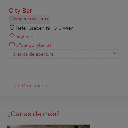
City Bar
AÑADIR FAVORITO
Tiefer Graben 19, 1010 Wien
citybar.at
office@citybar.at
Horarios de apertura
Comentarios
Comentarios
¿Ganas de más?