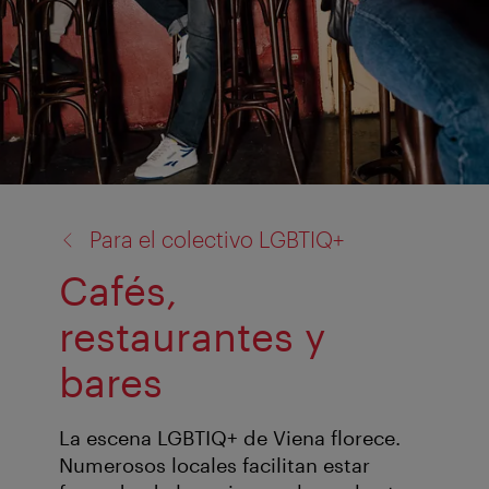
volver
Para el colectivo LGBTIQ+
a:
Cafés,
restaurantes y
bares
La escena LGBTIQ+ de Viena florece.
Numerosos locales facilitan estar