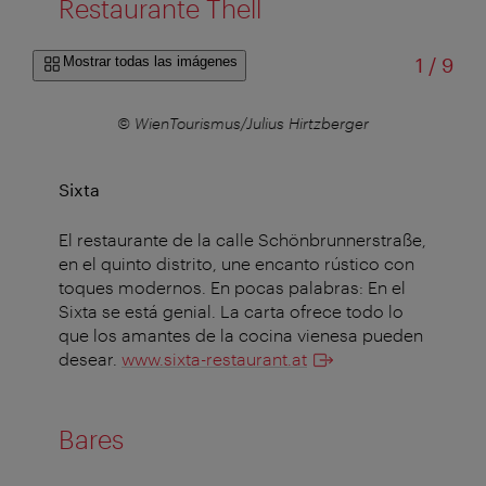
Restaurante Thell
de
Mostrar todas las imágenes
1
/
9
r
© WienTourismus/Julius Hirtzberger
Sixta
El restaurante de la calle Schönbrunnerstraße,
en el quinto distrito, une encanto rústico con
toques modernos. En pocas palabras: En el
Sixta se está genial. La carta ofrece todo lo
que los amantes de la cocina vienesa pueden
desear.
www.sixta-restaurant.at
Bares