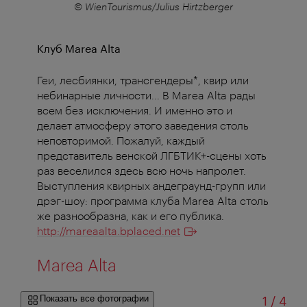
r
© WienTourismus/Julius Hirtzberger
Клуб Marea Alta
Геи, лесбиянки, трансгендеры*, квир или
небинарные личности... В Marea Alta рады
всем без исключения. И именно это и
делает атмосферу этого заведения столь
неповторимой. Пожалуй, каждый
представитель венской ЛГБТИК+-сцены хоть
раз веселился здесь всю ночь напролет.
Выступления квирных андеграунд-групп или
дрэг-шоу: программа клуба Marea Alta столь
же разнообразна, как и его публика.
http://mareaalta.bplaced.net
Marea Alta
из
Показать все фотографии
1
/
4