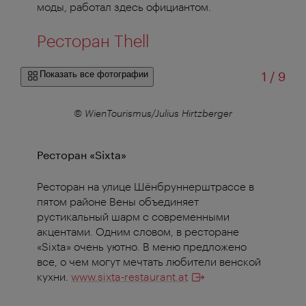
моды, работал здесь официантом.
Ресторан Thell
из
Показать все фотографии
1
/
9
r
© WienTourismus/Julius Hirtzberger
Ресторан «Sixta»
Ресторан на улице Шёнбруннерштрассе в
пятом районе Вены объединяет
рустикальный шарм с современными
акцентами. Одним словом, в ресторане
«Sixta» очень уютно. В меню предложено
все, о чем могут мечтать любители венской
кухни.
www.sixta-restaurant.at