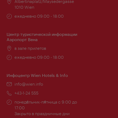
Расположение:
Albertinaplatz/Maysedergasse
1010 Wien
Часы
ежедневно 09:00 - 18:00
работы:
Центр туристической информации
Аэропорт Вена
Расположение:
в зале прилетов
Часы
ежедневно 09:00 - 18:00
работы:
Инфоцентр Wien Hotels & Info
Эл.
info@wien.info
почта:
Телефон:
+43-1-24 555
Часы
понеде́льник-пя́тница с 9:00 до
работы:
17:00
Закрыто в праздничные дни