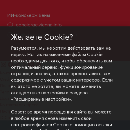
ИИ-консьерж Вены
concierge.vienna.info
Информация круглосуточно
Желаете Cookie?
Разумеется, мы не хотим действовать вам на
нервы. Но так называемые файлы Cookie
необходимы для того, чтобы обеспечить вам
оптимальный сервис, функционирование
Контакт
страниц и анализ, а также предоставить вам
Credits
содержимое с учетом ваших интересов. Если
Положение о конфиденциальности
вы этого не хотите, вы можете изменить
Terms of Use
стандартные настройки в разделе
Доступность
«Расширенные настройки».
Контакты для прессы
Совет: во время посещения сайта вы можете
Настройки файлов Cookie
© Copyright WienTourismus
в любое время снова изменить свои
настройки файлов Cookie с помощью ссылки