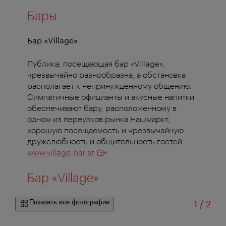
Бары
Бар «Village»
Публика, посещающая бар «Village»,
чрезвычайно разнообразна, а обстановка
располагает к непринужденному общению.
Симпатичные официанты и вкусные напитки
обеспечивают бару, расположенному в
одном из переулков рынка Нашмаркт,
хорошую посещаемость и чрезвычайную
дружелюбность и общительность гостей.
www.village-bar.at
Бар «Village»
из
Показать все фотографии
1
/
2