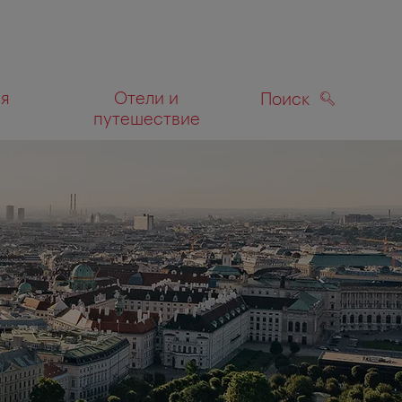
ля
Отели и
Поиск
путешествие
ПОИСК
а карте