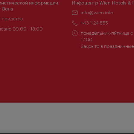
ристической информации
Инфоцентр Wien Hotels & 
 Вена
Эл.
info@wien.info
ложение:
е прилетов
почта:
Телефон:
+43-1-24 555
евно 09:00 - 18:00
Часы
понеде́льник-пя́тница с
ы:
работы:
17:00
Закрыто в праздничные