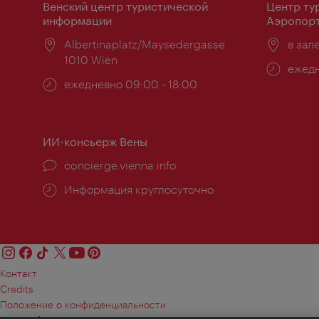
Венский центр туристической
Центр ту
информации
Аэропорт
Расположение:
Albertinaplatz/Maysedergasse
Распо
в зал
1010 Wien
Часы
ежедн
Часы
ежедневно 09:00 - 18:00
работ
работы:
ИИ-консьерж Вены
concierge.vienna.info
Информация круглосуточно
Контакт
Credits
Положение о конфиденциальности