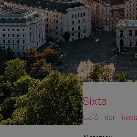
Sixta
Café - Bar - Res