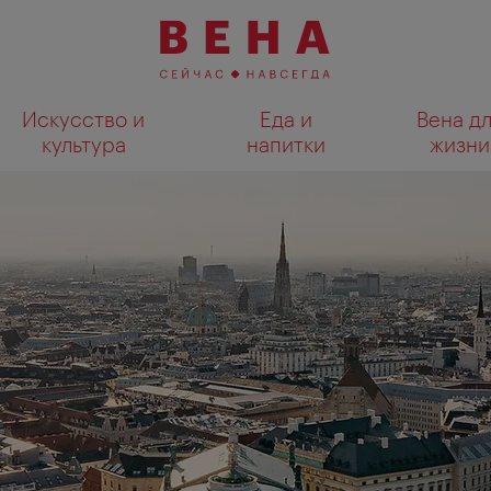
Искусство и
Еда и
Вена д
культура
напитки
жизни
Показать результаты поиска н