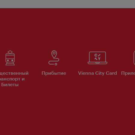
щественный
Прибытие
Vienna City Card
Прило
ранспорт и
Билеты