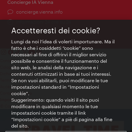
Concierge IA Vienna
Ort:
concierge.vienna.info
Öffnungszeiten:
Informazioni 24 ore su 24
Accetteresti dei cookie?
Lungi da noi l’idea di volerti importunare. Ma il
fatto è che i cosiddetti “cookie” sono
necessari al fine di offrirvi il miglior servizio
Contatti
possibile e consentire il funzionamento del
Colophon
sito web, le analisi della navigazione e i
Dichiarazione sulla protezione dei dati
contenuti ottimizzati in base ai tuoi interessi.
Terms of Use
Se non vuoi abilitarli, puoi modificare le tue
Accessibilità
impostazioni standard in “Impostazioni
Contatto stampa
cookie”.
Suggerimento: quando visiti il sito puoi
Impostazioni cookie
© Copyright WienTourismus
modificare in qualsiasi momento le tue
impostazioni cookie tramite il link
“Impostazioni cookie” a piè di pagina alla fine
del sito.