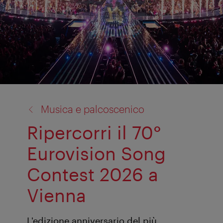
torna
Musica e palcoscenico
a:
Ripercorri il 70°
Eurovision Song
Contest 2026 a
Vienna
L'edizione anniversario del più