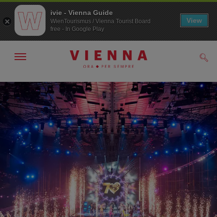
ivie - Vienna Guide
View
WienTourismus / Vienna Tourist Board
free - In Google Play
Mostra/nascondi
Cerc
navigazione
Alla
Al
navigazione
contenuto