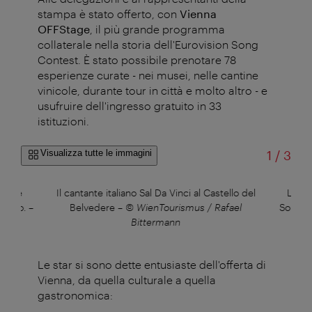
stampa è stato offerto, con
Vienna
OFFStage
, il più grande programma
collaterale nella storia dell'Eurovision Song
Contest. È stato possibile prenotare 78
esperienze curate - nei musei, nelle cantine
vinicole, durante tour in città e molto altro - e
usufruire dell'ingresso gratuito in 33
istituzioni.
di
Visualizza tutte le immagini
1
/
3
tante
Il cantante italiano Sal Da Vinci al Castello del
Lion 
retto.
–
Belvedere
–
© WienTourismus / Rafael
Song Co
h
Bittermann
Le star si sono dette entusiaste dell'offerta di
Vienna, da quella culturale a quella
gastronomica: