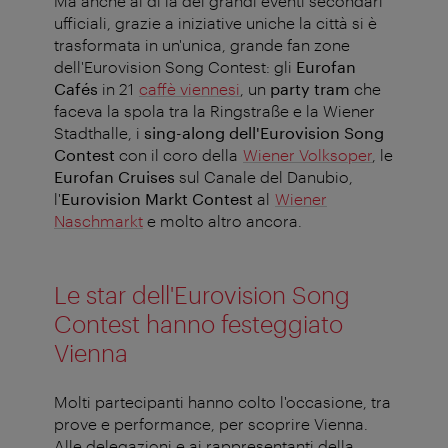
Ma anche al di là dei grandi eventi secondari
ufficiali, grazie a iniziative uniche la città si è
trasformata in un'unica, grande fan zone
dell'Eurovision Song Contest: gli
Eurofan
Cafés
in 21
caffè viennesi
, un
party tram
che
faceva la spola tra la Ringstraße e la Wiener
Stadthalle, i
sing-along dell'Eurovision Song
Contest
con il coro della
Wiener Volksoper
, le
Eurofan Cruises
sul Canale del Danubio,
l'
Eurovision Markt Contest
al
Wiener
Naschmarkt
e molto altro ancora.
Le star dell'Eurovision Song
Contest hanno festeggiato
Vienna
Molti partecipanti hanno colto l'occasione, tra
prove e performance, per scoprire Vienna.
Alle delegazioni e ai rappresentanti della