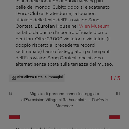
in una delle location di public viewing più
belle del mondo. Subito dopo si è scatenato
l'
Euro-Club
al Praterdome, la location
ufficiale delle feste dell'Eurovision Song
Contest. L'
Eurofan House
nel
Wien Museum
ha fatto da punto d'incontro ufficiale diurno
per i fan. Oltre 23.000 visitatori e visitatrici (il
doppio rispetto al precedente record
settimanale) hanno festeggiato i partecipanti
dell'Eurovision Song Contest, che si sono
alternati senza sosta sulla terrazza del museo.
di
Visualizza tutte le immagini
1
/
5
hmarkt.
Migliaia di persone hanno festeggiato
Il Prat
er
all'Eurovision Village al Rathausplatz.
–
© Martin
Morscher