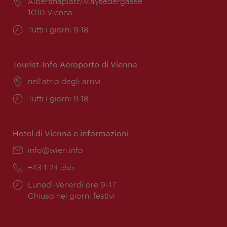
Posizione:
Albertinaplatz/Maysedergasse
1010 Vienna
Orari
Tutti i giorni 9-18
di
apertura:
Tourist-Info Aeroporto di Vienna
Posizione:
nell’atrio degli arrivi
Orari
Tutti i giorni 9-18
di
apertura:
Hotel di Vienna e informazioni
Email:
info@wien.info
Telefono:
+43-1-24 555
Orari
Lunedì-Venerdì ore 9–17
di
Chiuso nei giorni festivi
apertura: