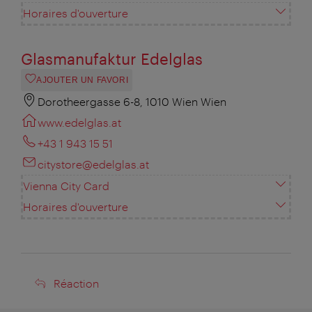
Horaires d'ouverture
Glasmanufaktur Edelglas
AJOUTER UN FAVORI
Dorotheergasse 6-8, 1010 Wien Wien
www.edelglas.at
+43 1 943 15 51
citystore@edelglas.at
Vienna City Card
Horaires d'ouverture
Réaction
Réaction