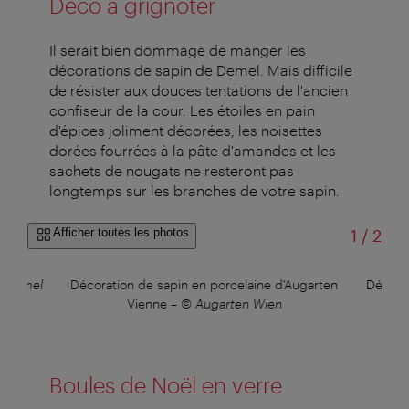
Déco à grignoter
Il serait bien dommage de manger les
décorations de sapin de Demel. Mais difficile
de résister aux douces tentations de l'ancien
confiseur de la cour. Les étoiles en pain
d'épices joliment décorées, les noisettes
dorées fourrées à la pâte d'amandes et les
sachets de nougats ne resteront pas
longtemps sur les branches de votre sapin.
sur
Afficher toutes les photos
1
/
2
 Demel
Décoration de sapin en porcelaine d'Augarten
Décora
Vienne
–
© Augarten Wien
Boules de Noël en verre