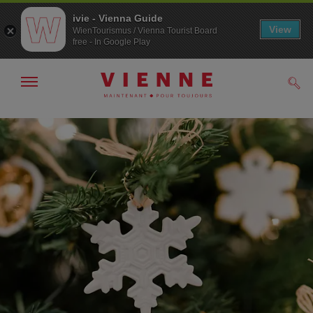
ivie - Vienna Guide
View
WienTourismus / Vienna Tourist Board
free - In Google Play
Afficher
Rech
/
masquer
la
Navigation
Contenu
navigation