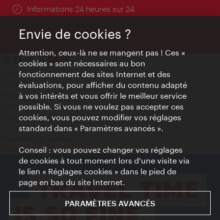
Öffnungszeiten:
Informations 24 heures sur 24
Envie de cookies ?
Attention, ceux-là ne se mangent pas ! Ces «
cookies » sont nécessaires au bon
Contact
fonctionnement des sites Internet et des
Mentions obligatoires
évaluations, pour afficher du contenu adapté
Charte sur le respect de la vie privée
à vos intérêts et vous offrir le meilleur service
Terms of Use
possible. Si vous ne voulez pas accepter ces
Accessibilité
cookies, vous pouvez modifier vos réglages
Contact presse
standard dans « Paramètres avancés ».
Paramètres de cookies
© Copyright WienTourismus
Conseil : vous pouvez changer vos réglages
de cookies à tout moment lors d'une visite via
le lien « Réglages cookies » dans le pied de
page en bas du site Internet.
PARAMÈTRES AVANCÉS