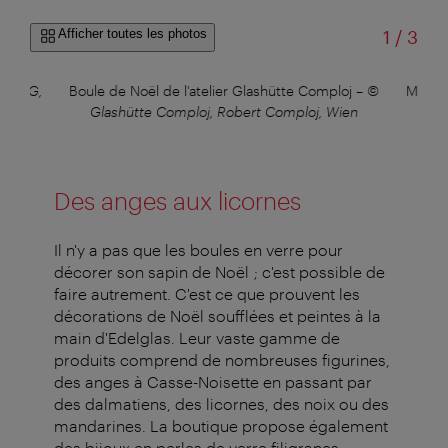
sur
Afficher toutes les photos
1
/
3
las KG,
Boule de Noël de l'atelier Glashütte Comploj
–
©
Manufa
Glashütte Comploj, Robert Comploj, Wien
Des anges aux licornes
Il n'y a pas que les boules en verre pour
décorer son sapin de Noël ; c'est possible de
faire autrement. C'est ce que prouvent les
décorations de Noël soufflées et peintes à la
main d'Edelglas. Leur vaste gamme de
produits comprend de nombreuses figurines,
des anges à Casse-Noisette en passant par
des dalmatiens, des licornes, des noix ou des
mandarines. La boutique propose également
des bijoux en perles de verre filigranes.