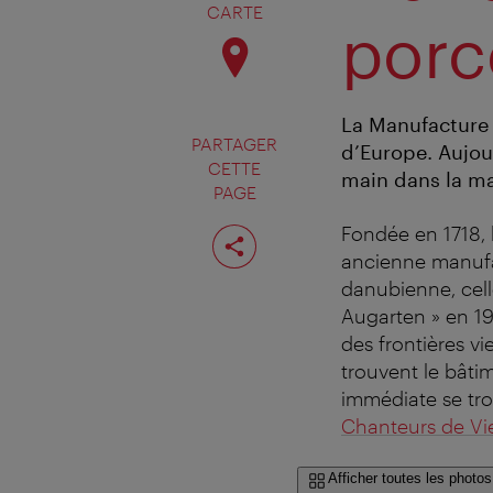
CARTE
porc
La Manufacture 
PARTAGER
d’Europe. Aujour
CETTE
main dans la ma
PAGE
Partager
Fondée en 1718, 
cette
ancienne manufa
page
danubienne, cell
Augarten » en 19
des frontières vi
trouvent le bâti
immédiate se tro
Chanteurs de V
Afficher toutes les photos