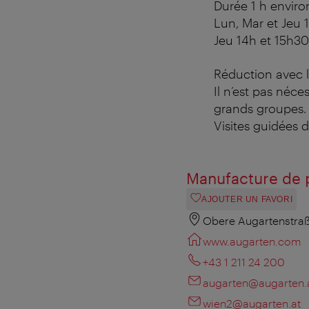
Durée 1 h enviro
Lun, Mar et Jeu 
Jeu 14h et 15h30
Réduction avec 
Il n’est pas néc
grands groupes
Visites guidées d
Manufacture de 
AJOUTER UN FAVORI
Obere Augartenstraß
www.augarten.com
+43 1 211 24 200
augarten@augarten.
wien2@augarten.at