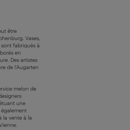
eut être
phenburg. Vases,
x sont fabriqués à
aborés en
re. Des artistes
re de l’Augarten
ervice melon de
designers
pétuant une
nt également
à la vente à la
 Vienne.