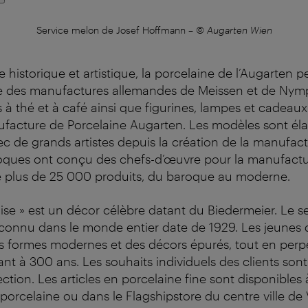
Service melon de Josef Hoffmann
–
© Augarten Wien
 historique et artistique, la porcelaine de l’Augarten p
e des manufactures allemandes de Meissen et de Nym
es à thé et à café ainsi que figurines, lampes et cadeau
ufacture de Porcelaine Augarten. Les modèles sont él
ec de grands artistes depuis la création de la manufactu
poques ont conçu des chefs-d’œuvre pour la manufactu
plus de 25 000 produits, du baroque au moderne.
ise » est un décor célèbre datant du Biedermeier. Le s
connu dans le monde entier date de 1929.
Les jeunes 
des formes modernes et des décors épurés, tout en per
ant à 300 ans.
Les souhaits individuels des clients so
fection. Les articles en porcelaine fine sont disponibles 
orcelaine ou dans le Flagshipstore du centre ville de