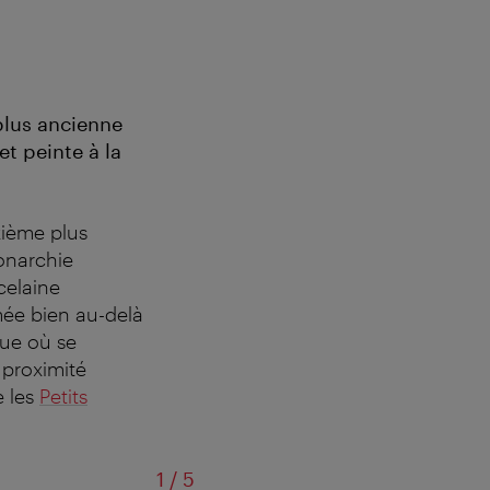
plus ancienne
t peinte à la
xième plus
onarchie
celaine
mée bien au-delà
que où se
 proximité
e les
Petits
sur
1
/
5