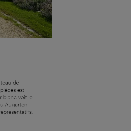
âteau de
 pièces est
r blanc voit le
au Augarten
représentatifs.