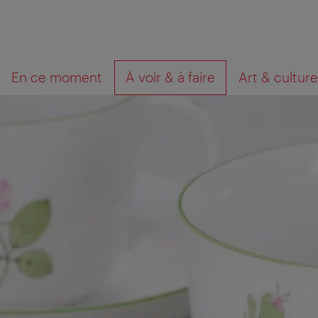
Navigation
Contenu
Que
En ce moment
À voir & à faire
Art & culture
cherchez-
vous?