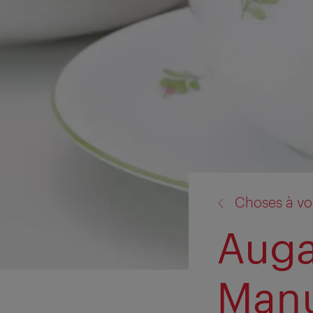
retour
Choses à voi
à:
Auga
Manu