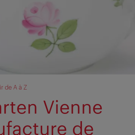
r de A à Z
rten Vienne
facture de