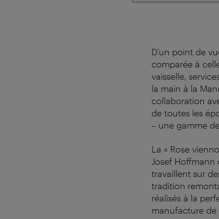
D’un point de vue
comparée à cell
vaisselle, servic
la main à la Man
collaboration av
de toutes les é
– une gamme de 
La « Rose vienno
Josef Hoffmann 
travaillent sur 
tradition remont
réalisés à la per
manufacture de p