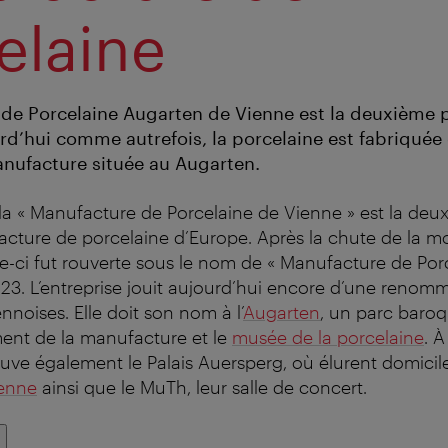
elaine
de Porcelaine Augarten de Vienne est la deuxième 
d’hui comme autrefois, la porcelaine est fabriquée e
nufacture située au Augarten.
la « Manufacture de Porcelaine de Vienne » est la deu
cture de porcelaine d’Europe. Après la chute de la m
e-ci fut rouverte sous le nom de « Manufacture de Por
23. L’entreprise jouit aujourd’hui encore d’une renom
ennoises. Elle doit son nom à l’
Augarten
, un parc baro
ment de la manufacture et le
musée de la porcelaine
. À
uve également le Palais Auersperg, où élurent domicil
ienne
ainsi que le MuTh, leur salle de concert.