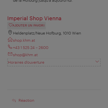
de la Hofburg jusqu'à aujourd'hui.
Imperial Shop Vienna
AJOUTER UN FAVORI
Heldenplatz/Neue Hofburg, 1010 Wien
shop.khm.at
+43 1 525 24 – 2600
shop@khm.at
Horaires d'ouverture
Réaction
Réaction