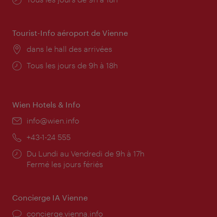
d'ouverture:
Tourist-Info aéroport de Vienne
Lieu:
dans le hall des arrivées
Horaires
Tous les jours de 9h à 18h
d'ouverture:
Wien Hotels & Info
E-
info@wien.info
mail:
Téléphone:
+43-1-24 555
Horaires
Du Lundi au Vendredi de 9h à 17h
d'ouverture:
Fermé les jours fériés
Concierge IA Vienne
Ort:
concierge.vienna.info