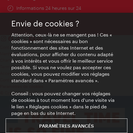
Öffnungszeiten:
Informations 24 heures sur 24
Envie de cookies ?
Attention, ceux-là ne se mangent pas ! Ces «
cookies » sont nécessaires au bon
Contact
fonctionnement des sites Internet et des
Mentions obligatoires
évaluations, pour afficher du contenu adapté
Charte sur le respect de la vie privée
à vos intérêts et vous offrir le meilleur service
Terms of Use
possible. Si vous ne voulez pas accepter ces
Accessibilité
cookies, vous pouvez modifier vos réglages
Contact presse
standard dans « Paramètres avancés ».
Paramètres de cookies
© Copyright WienTourismus
Conseil : vous pouvez changer vos réglages
de cookies à tout moment lors d'une visite via
le lien « Réglages cookies » dans le pied de
page en bas du site Internet.
PARAMÈTRES AVANCÉS