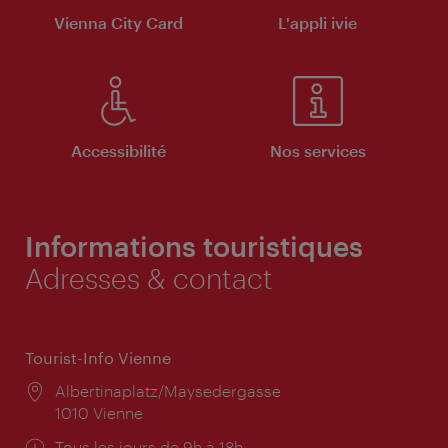
Vienna City Card
L'appli ivie
Accessibilité
Nos services
Informations touristiques
Adresses & contact
Tourist-Info Vienne
Lieu:
Albertinaplatz/Maysedergasse
1010 Vienne
Horaires
Tous les jours de 9h à 18h