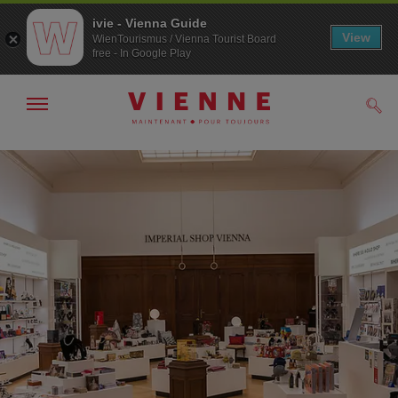
ivie - Vienna Guide
View
WienTourismus / Vienna Tourist Board
free - In Google Play
Afficher
Rech
/
masquer
la
Navigation
Contenu
navigation