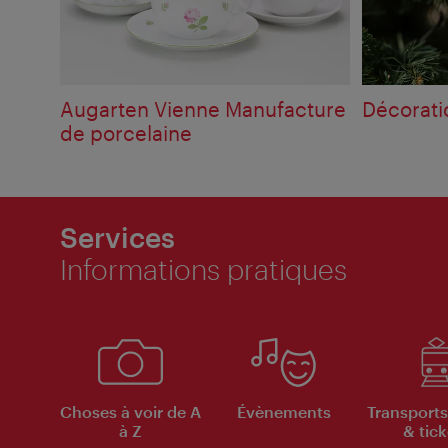
Augarten Vienne Manufacture
Décorati
de porcelaine
Services
Informations pratiques
Choses à voir de A
Évènements
Transports
à Z
& tick