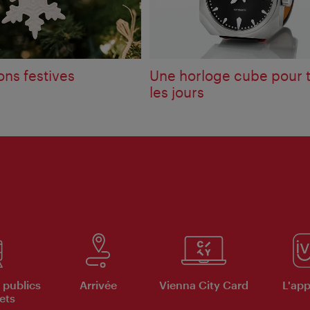
ons festives
Une horloge cube pour 
les jours
 publics
Arrivée
Vienna City Card
L'appl
ets