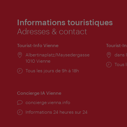
Informations touristiques
Adresses & contact
Tourist-Info Vienne
Tourist-I
Lieu:
Albertinaplatz/Maysedergasse
Lieu:
dans l
1010 Vienne
Horai
Tous l
Horaires
Tous les jours de 9h à 18h
d'ouve
d'ouverture:
Concierge IA Vienne
Ort:
concierge.vienna.info
Öffnungszeiten:
Informations 24 heures sur 24