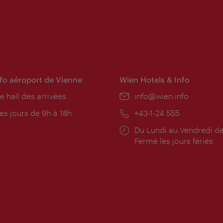
nfo aéroport de Vienne
Wien Hotels & Info
e hall des arrivées
E-
info@wien.info
mail:
res
es jours de 9h à 18h
Téléphone:
+43-1-24 555
rture:
Horaires
Du Lundi au Vendredi de
d'ouverture:
Fermé les jours fériés