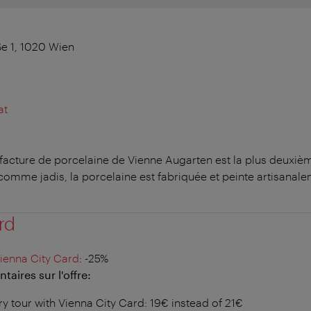
e 1, 1020 Wien
at
facture de porcelaine de Vienne Augarten est la plus deuxiè
comme jadis, la porcelaine est fabriquée et peinte artisanale
rd
ienna City Card
: -25%
aires sur l'offre:
y tour with Vienna City Card: 19€ instead of 21€