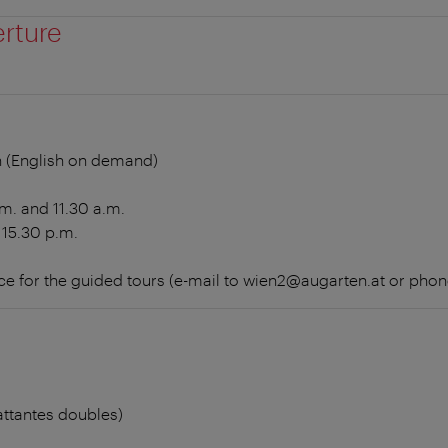
erture
s
 (English on demand)
m. and 11.30 a.m.
 15.30 p.m.
ce for the guided tours (e-mail to wien2@augarten.at or phon
ttantes doubles)