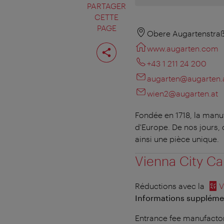
PARTAGER
CETTE
PAGE
Obere Augartenstraß
Partager
www.augarten.com
cette
page
+43 1 211 24 200
augarten@augarten.
wien2@augarten.at
Fondée en 1718, la manu
d'Europe. De nos jours, 
ainsi une pièce unique.
Vienna City Ca
Réductions avec la
V
Informations supplément
Entrance fee manufactor