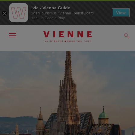
ivie - Vienna Guide
View
WienTourismus / Vienna Tourist Board
free - In Google Play
Afficher
Rech
/
masquer
la
Navigation
Contenu
navigation