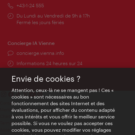
mail:
Téléphone:
+43-1-24 555
Horaires
Du Lundi au Vendredi de 9h à 17h
d'ouverture:
Fermé les jours fériés
Concierge IA Vienne
Ort:
concierge.vienna.info
Öffnungszeiten:
Informations 24 heures sur 24
Envie de cookies ?
Attention, ceux-là ne se mangent pas ! Ces «
cookies » sont nécessaires au bon
Contact
fonctionnement des sites Internet et des
Mentions obligatoires
évaluations, pour afficher du contenu adapté
Charte sur le respect de la vie privée
à vos intérêts et vous offrir le meilleur service
Terms of Use
possible. Si vous ne voulez pas accepter ces
Accessibilité
cookies, vous pouvez modifier vos réglages