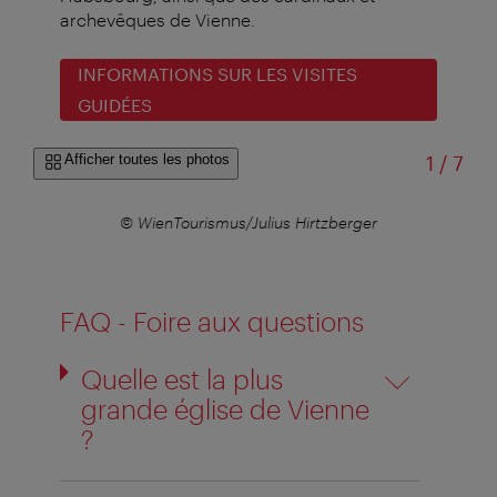
archevêques de Vienne.
INFORMATIONS SUR LES VISITES
GUIDÉES
sur
Afficher toutes les photos
1
/
7
r
© WienTourismus/Julius Hirtzberger
FAQ - Foire aux questions
Quelle est la plus
grande église de Vienne
?