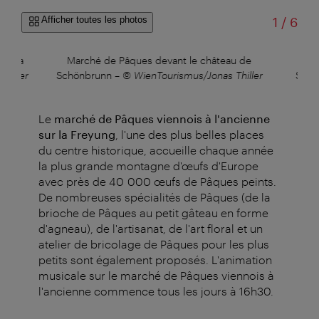
sur
Afficher toutes les photos
1
/
6
sur la
Marché de Pâques devant le château de
Ma
temper
Schönbrunn
–
© WienTourismus/Jonas Thiller
Schö
Le
marché de Pâques viennois à l'ancienne
sur la Freyung
, l'une des plus belles places
du centre historique, accueille chaque année
la plus grande montagne d'œufs d'Europe
avec près de 40 000 œufs de Pâques peints.
De nombreuses spécialités de Pâques (de la
brioche de Pâques au petit gâteau en forme
d'agneau), de l'artisanat, de l'art floral et un
atelier de bricolage de Pâques pour les plus
petits sont également proposés. L'animation
musicale sur le marché de Pâques viennois à
l'ancienne commence tous les jours à 16h30.