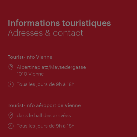
Informations touristiques
Adresses & contact
Tourist-Info Vienne
Lieu:
Albertinaplatz/Maysedergasse
1010 Vienne
Horaires
Tous les jours de 9h à 18h
d'ouverture:
Tourist-Info aéroport de Vienne
Lieu:
dans le hall des arrivées
Horaires
Tous les jours de 9h à 18h
d'ouverture: