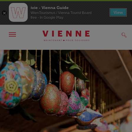
ivie - Vienna Guide
View
WienTourismus / Vienna Tourist Board
free - In Google Play
Afficher
Rech
/
masquer
la
Navigation
Contenu
navigation