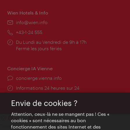
Wien Hotels & Info
E-
info@wien.info
mail:
Téléphone:
+43-1-24 555
Horaires
Du Lundi au Vendredi de 9h à 17h
d'ouverture:
Fermé les jours fériés
Concierge IA Vienne
Ort:
concierge.vienna.info
Öffnungszeiten:
Informations 24 heures sur 24
Envie de cookies ?
Attention, ceux-là ne se mangent pas ! Ces «
cookies » sont nécessaires au bon
Contact
fonctionnement des sites Internet et des