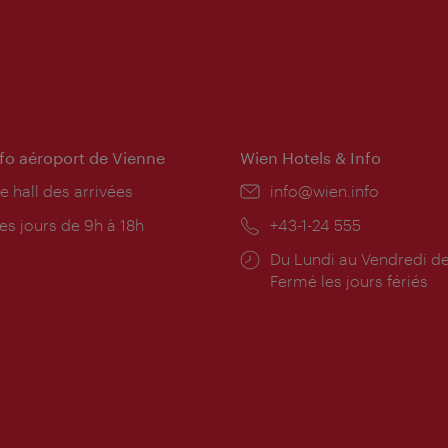
nfo aéroport de Vienne
Wien Hotels & Info
e hall des arrivées
E-
info@wien.info
mail:
res
es jours de 9h à 18h
Téléphone:
+43-1-24 555
rture:
Horaires
Du Lundi au Vendredi de
d'ouverture:
Fermé les jours fériés