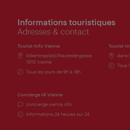
Informations touristiques
Adresses & contact
Tourist-Info Vienne
Tourist-I
Lieu:
Albertinaplatz/Maysedergasse
Lieu:
dans l
1010 Vienne
Horai
Tous l
Horaires
Tous les jours de 9h à 18h
d'ouve
d'ouverture:
Concierge IA Vienne
Ort:
concierge.vienna.info
Öffnungszeiten:
Informations 24 heures sur 24