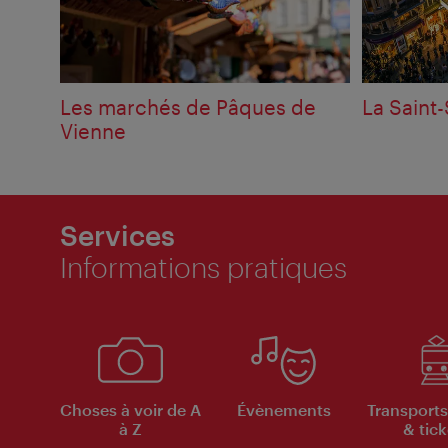
Les marchés de Pâques de
La Saint-
Vienne
Services
Informations pratiques
Choses à voir de A
Évènements
Transports
à Z
& tick