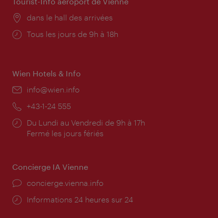
Tourist-Info aéroport de Vienne
Lieu:
dans le hall des arrivées
Horaires
Tous les jours de 9h à 18h
d'ouverture:
Wien Hotels & Info
E-
info@wien.info
mail:
Téléphone:
+43-1-24 555
Horaires
Du Lundi au Vendredi de 9h à 17h
d'ouverture:
Fermé les jours fériés
Concierge IA Vienne
Ort:
concierge.vienna.info
Öffnungszeiten:
Informations 24 heures sur 24