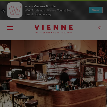
ivie - Vienna Guide
View
WienTourismus / Vienna Tourist Board
free - In Google Play
Afficher
Rech
/
masquer
la
Navigation
Contenu
navigation