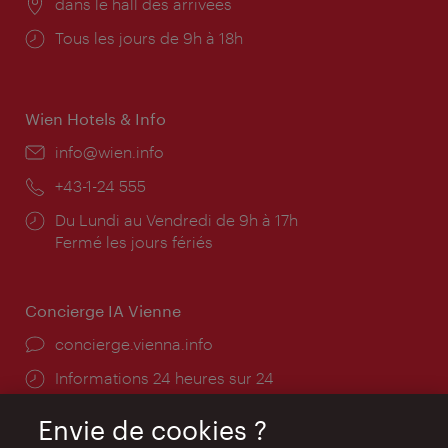
Lieu:
dans le hall des arrivées
Horaires
Tous les jours de 9h à 18h
d'ouverture:
Wien Hotels & Info
E-
info@wien.info
mail:
Téléphone:
+43-1-24 555
Horaires
Du Lundi au Vendredi de 9h à 17h
d'ouverture:
Fermé les jours fériés
Concierge IA Vienne
Ort:
concierge.vienna.info
Öffnungszeiten:
Informations 24 heures sur 24
Envie de cookies ?