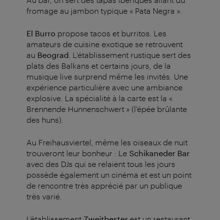
fromage au jambon typique « Pata Negra ».
El Burro
propose tacos et burritos. Les
amateurs de cuisine exotique se retrouvent
au
Beograd
. L'établissement rustique sert des
plats des Balkans et certains jours, de la
musique live surprend même les invités. Une
expérience particulière avec une ambiance
explosive. La spécialité à la carte est la «
Brennende Hunnenschwert » (l'épée brûlante
des huns).
Au Freihausviertel, même les oiseaux de nuit
trouveront leur bonheur : Le
Schikaneder Bar
avec des DJs qui se relaient tous les jours
possède également un cinéma et est un point
de rencontre très apprécié par un publique
très varié.
L’établissement
Zweitbester
est un restaurant