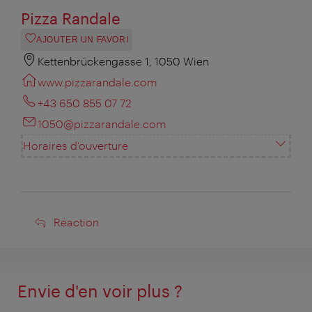
Pizza Randale
AJOUTER UN FAVORI
Kettenbrückengasse 1, 1050 Wien
www.pizzarandale.com
+43 650 855 07 72
1050@pizzarandale.com
Horaires d'ouverture
Réaction
Réaction
Envie d'en voir plus ?