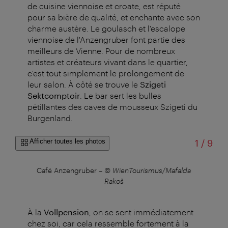
de cuisine viennoise et croate, est réputé
pour sa bière de qualité, et enchante avec son
charme austère. Le goulasch et l'escalope
viennoise de l'Anzengruber font partie des
meilleurs de Vienne. Pour de nombreux
artistes et créateurs vivant dans le quartier,
c'est tout simplement le prolongement de
leur salon. À côté se trouve le
Szigeti
Sektcomptoir
. Le bar sert les bulles
pétillantes des caves de mousseux Szigeti du
Burgenland.
sur
Afficher toutes les photos
1
/
9
uner
Café Anzengruber
–
© WienTourismus/Mafalda
Rakoš
À la
Vollpension
, on se sent immédiatement
chez soi, car cela ressemble fortement à la