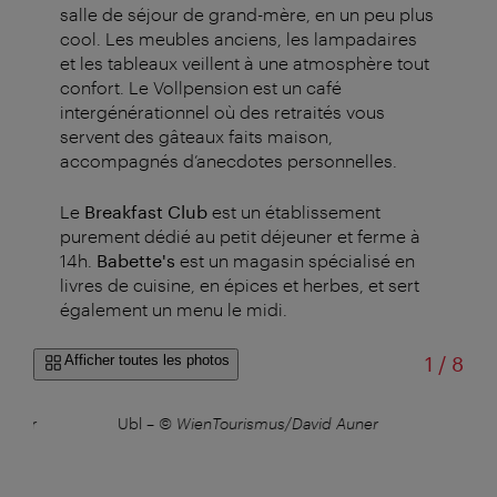
salle de séjour de grand-mère, en un peu plus
cool. Les meubles anciens, les lampadaires
et les tableaux veillent à une atmosphère tout
confort. Le Vollpension est un café
intergénérationnel où des retraités vous
servent des gâteaux faits maison,
accompagnés d’anecdotes personnelles.
Le
Breakfast Club
est un établissement
purement dédié au petit déjeuner et ferme à
14h.
Babette's
est un magasin spécialisé en
livres de cuisine, en épices et herbes, et sert
également un menu le midi.
sur
Afficher toutes les photos
1
/
8
iller
Ubl
–
© WienTourismus/David Auner
S