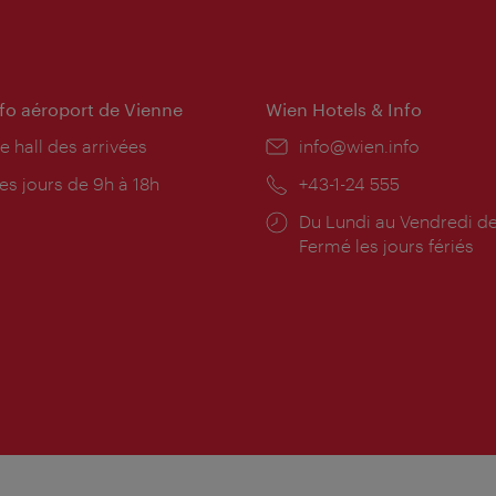
nfo aéroport de Vienne
Wien Hotels & Info
e hall des arrivées
E-
info@wien.info
mail:
res
es jours de 9h à 18h
Téléphone:
+43-1-24 555
rture:
Horaires
Du Lundi au Vendredi de
d'ouverture:
Fermé les jours fériés