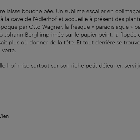
ière laisse bouche bée. Un sublime escalier en colimaçon 
 à la cave de l'Adlerhof et accueille à présent des plan
époque par Otto Wagner, la fresque « paradisiaque » pa
o Johann Bergl imprimée sur le papier peint, la flopée
ait plus où donner de la tête. Et tout derrière se trouve
 verte.
dlerhof mise surtout sur son riche petit-déjeuner, servi 
Wien