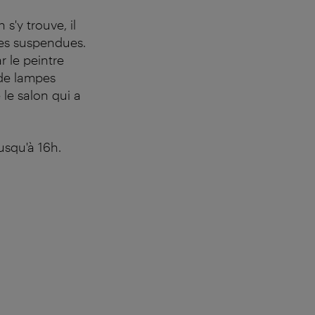
s'y trouve, il
tes suspendues.
r le peintre
 de lampes
 le salon qui a
jusqu'à 16h.