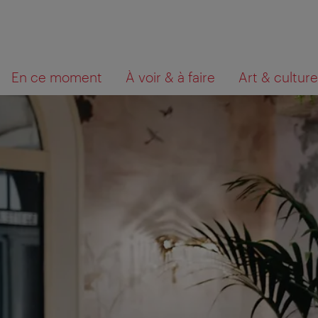
Navigation
Contenu
Que
En ce moment
À voir & à faire
Art & culture
cherchez-
vous?