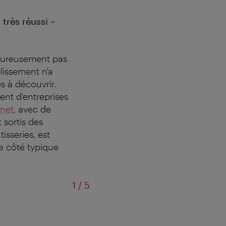
 très réussi –
heureusement pas
blissement n'a
s à découvrir.
ent d'entreprises
net
, avec de
 sortis des
isseries, est
le côté typique
sur
1
/
5