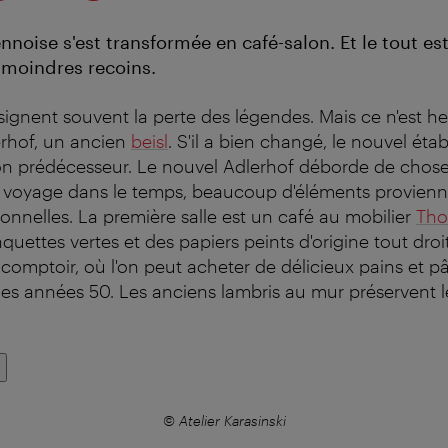
noise s'est transformée en café-salon. Et le tout est
 moindres recoins.
signent souvent la perte des légendes. Mais ce n'est 
lerhof, un ancien
beisl
. S'il a bien changé, le nouvel éta
son prédécesseur. Le nouvel Adlerhof déborde de chose
un voyage dans le temps, beaucoup d'éléments provienn
ionnelles. La première salle est un café au mobilier
Tho
uettes vertes et des papiers peints d'origine tout droit
omptoir, où l'on peut acheter de délicieux pains et pât
 des années 50. Les anciens lambris au mur préservent 
© Atelier Karasinski