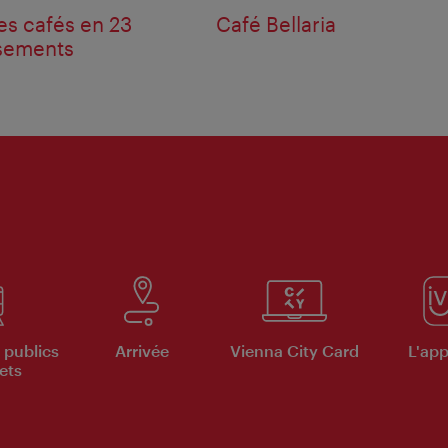
es cafés en 23
Café Bellaria
sements
 publics
Arrivée
Vienna City Card
L'appl
ets