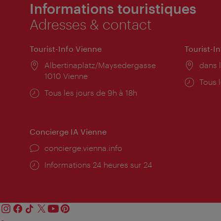
Informations touristiques
Adresses & contact
Tourist-Info Vienne
Tourist-I
Lieu:
Albertinaplatz/Maysedergasse
Lieu:
dans l
1010 Vienne
Horai
Tous l
Horaires
Tous les jours de 9h à 18h
d'ouve
d'ouverture:
Concierge IA Vienne
Ort:
concierge.vienna.info
Öffnungszeiten:
Informations 24 heures sur 24