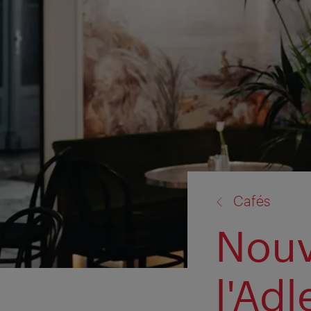
retour
Cafés
à:
Nouv
l'Adl