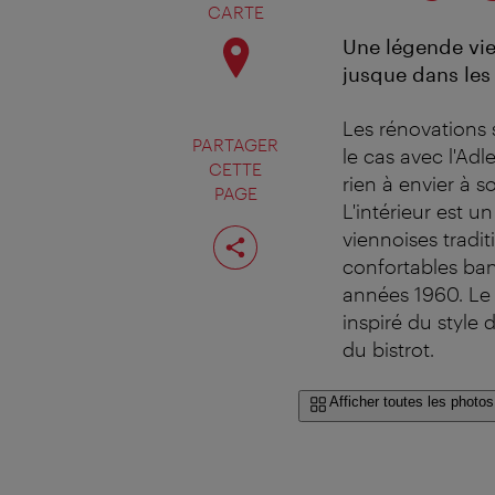
CARTE
Une légende vien
jusque dans les
Les rénovations 
PARTAGER
le cas avec l'Ad
CETTE
rien à envier à 
PAGE
L'intérieur est 
Partager
viennoises tradit
cette
confortables banq
page
années 1960. Le c
inspiré du style
du bistrot.
Afficher toutes les photos