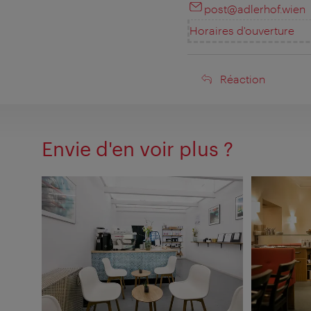
post@adlerhof.wien
Horaires d'ouverture
Réaction
Réaction
Envie d'en voir plus ?