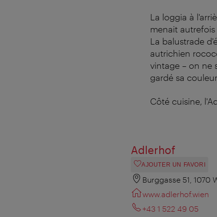
La loggia à l'arr
menait autrefois
La balustrade d'
autrichien rococ
vintage – on ne s
gardé sa couleur
Côté cuisine, l'A
Adlerhof
AJOUTER UN FAVORI
Burggasse 51, 1070 
www.adlerhof.wien
+43 1 522 49 05