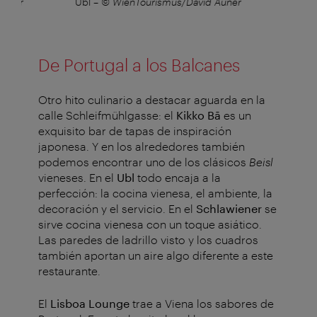
iller
Ubl
–
© WienTourismus/David Auner
De Portugal a los Balcanes
Otro hito culinario a destacar aguarda en la
calle Schleifmühlgasse: el
Kikko Bā
es un
exquisito bar de tapas de inspiración
japonesa. Y en los alrededores también
podemos encontrar uno de los clásicos
Beisl
vieneses. En el
Ubl
todo encaja a la
perfección: la cocina vienesa, el ambiente, la
decoración y el servicio. En el
Schlawiener
se
sirve cocina vienesa con un toque asiático.
Las paredes de ladrillo visto y los cuadros
también aportan un aire algo diferente a este
restaurante.
El
Lisboa Lounge
trae a Viena los sabores de