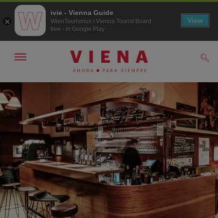
ivie - Vienna Guide
View
WienTourismus / Vienna Tourist Board
free - In Google Play
Mostrar/ocultar
Busc
navegación
A
Al
la
contenido
navegación