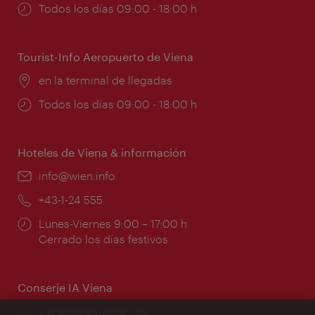
Horarios
Todos los días 09:00 - 18:00 h
de
apertura:
Tourist-Info Aeropuerto de Viena
Lugar:
en la terminal de llegadas
Horarios
Todos los días 09:00 - 18:00 h
de
apertura:
Hoteles de Viena & información
e-
info@wien.info
mail:
Teléfono:
+43-1-24 555
Horarios
Lunes-Viernes 9:00 – 17:00 h
de
Cerrado los días festivos
apertura:
Conserje IA Viena
concierge.vienna.info