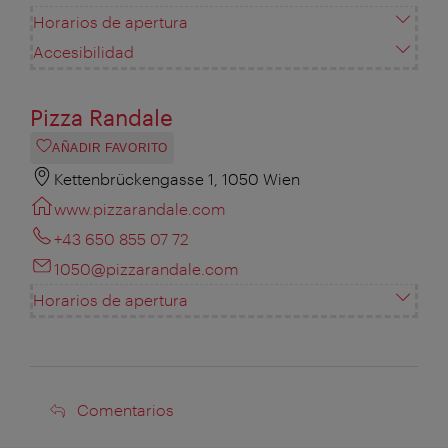
Horarios de apertura
Accesibilidad
Pizza Randale
AÑADIR FAVORITO
Kettenbrückengasse 1, 1050 Wien
www.pizzarandale.com
+43 650 855 07 72
1050@pizzarandale.com
Horarios de apertura
Comentarios
Comentarios