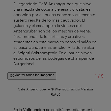
El legendario
Café Anzengruber
, que sirve
una mezcla de cocina vienesa y croata, es
conocido por su buena cerveza y su encanto
austero resulta de lo más cautivador. El
gulasch y el escalope a la vienesa del
Anzengruber son de los mejores de Viena.
Para muchos de los artistas y creativos
residentes en este barrio es como el salón de
su casa, aunque más amplio. Al lado se alza
el
Szigeti Sektcomptoir.
En el bar se sirven
espumosos de las bodegas de champán de
Burgerland.
de
Mostrar todas las imágenes
1
/
9
uner
Café Anzengruber
–
© WienTourismus/Mafalda
Rakoš
En la
Vollpension
se sentirá inmediatamente