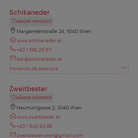
Schikaneder
AÑADIR FAVORITO
Margaretenstraße 24, 1040 Wien
www.schikaneder.at
+43 1 585 28 67
bar@schikaneder.at
Horarios de apertura
Zweitbester
AÑADIR FAVORITO
Heumühlgasse 2, 1040 Wien
www.zweitbester.at
+43 1 945 93 86
zweitbester.wien@gmail.com