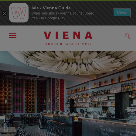
ivie - Vienna Guide
View
WienTourismus / Vienna Tourist Board
free - In Google Play
Mostrar/ocultar
Busc
navegación
A
Al
la
contenido
navegación