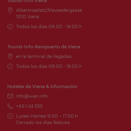
Tourist-Info Viena
Lugar:
Albertinaplatz/Maysedergasse
1010 Viena
Horarios
Todos los días 09:00 - 18:00 h
de
apertura:
Tourist-Info Aeropuerto de Viena
Lugar:
en la terminal de llegadas
Horarios
Todos los días 09:00 - 18:00 h
de
apertura:
Hoteles de Viena & información
e-
info@wien.info
mail:
Teléfono:
+43-1-24 555
Horarios
Lunes-Viernes 9:00 – 17:00 h
de
Cerrado los días festivos
apertura: