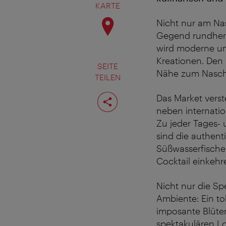
KARTE
Nicht nur am Nas
Gegend rundherum
wird moderne und
Kreationen. Den 
SEITE
Nähe zum Naschm
TEILEN
Seite
Das Market verst
teilen
neben internatio
Zu jeder Tages- 
sind die authent
Süßwasserfische
Cocktail einkehr
Nicht nur die S
Ambiente: Ein to
imposante Blüten
spektakulären Lo