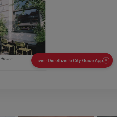
e Amann
ivie - Die offizielle City Guide App
Schlie