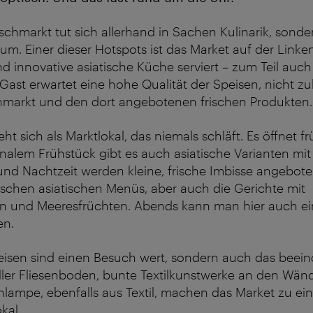
chmarkt tut sich allerhand in Sachen Kulinarik, sonde
. Einer dieser Hotspots ist das Market auf der Linken
 innovative asiatische Küche serviert – zum Teil auc
Gast erwartet eine hohe Qualität der Speisen, nicht z
arkt und den dort angebotenen frischen Produkten.
eht sich als Marktlokal, das niemals schläft. Es öffnet
nalem Frühstück gibt es auch asiatische Varianten mi
und Nachtzeit werden kleine, frische Imbisse angebote
ischen asiatischen Menüs, aber auch die Gerichte mit
n und Meeresfrüchten. Abends kann man hier auch ei
en.
peisen sind einen Besuch wert, sondern auch das bee
ller Fliesenboden, bunte Textilkunstwerke an den Wän
lampe, ebenfalls aus Textil, machen das Market zu ei
kal.