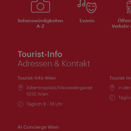
Sehenswürdigkeiten
Events
Öffen
A-Z
Verkehr 
Tourist-Info
Adressen & Kontakt
Tourist-Info Wien
Tourist-I
Ort:
Albertinaplatz/Maysedergasse
Ort:
in der
1010 Wien
Öffnu
Täglic
Öffnungszeiten:
Täglich 9 - 18 Uhr
AI Concierge Wien