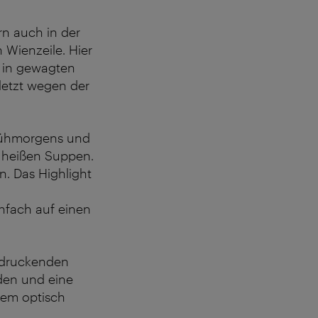
rn auch in der
 Wienzeile. Hier
h in gewagten
uletzt wegen der
 frühmorgens und
t heißen Suppen.
n. Das Highlight
nfach auf einen
indruckenden
den und eine
nem optisch