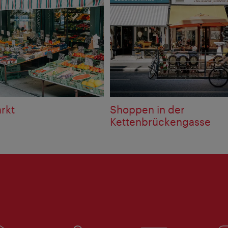
rkt
Shoppen in der
Kettenbrückengasse