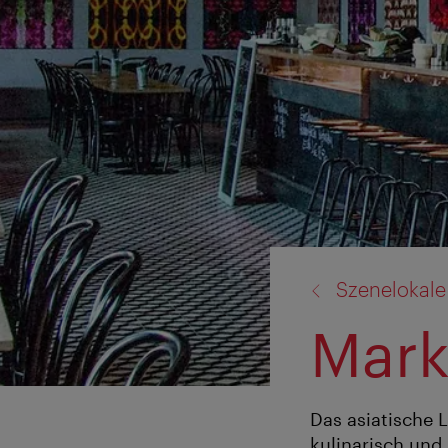
Zurück
Szenelokale
zu:
Mark
Das asiatische 
kulinarisch und