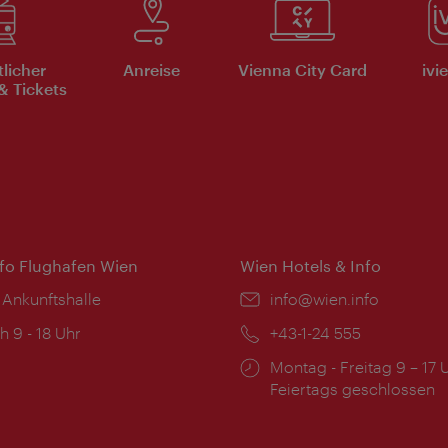
tlicher
Anreise
Vienna City Card
ivi
& Tickets
nfo Flughafen Wien
Wien Hotels & Info
 Ankunftshalle
Email:
info@wien.info
ngszeiten:
h 9 - 18 Uhr
Telefon:
+43-1-24 555
Öffnungszeiten:
Montag - Freitag 9 – 17 
Feiertags geschlossen