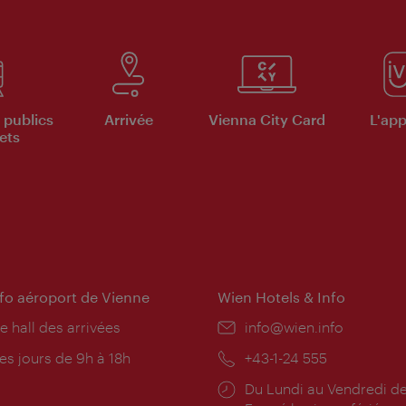
 publics
Arrivée
Vienna City Card
L'appl
ets
nfo aéroport de Vienne
Wien Hotels & Info
e hall des arrivées
E-
info@wien.info
mail:
res
es jours de 9h à 18h
Téléphone:
+43-1-24 555
rture:
Horaires
Du Lundi au Vendredi de