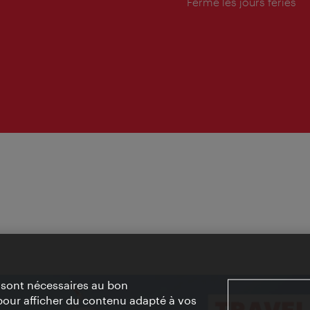
d'ouverture:
Fermé les jours fériés
» sont nécessaires au bon
pour afficher du contenu adapté à vos