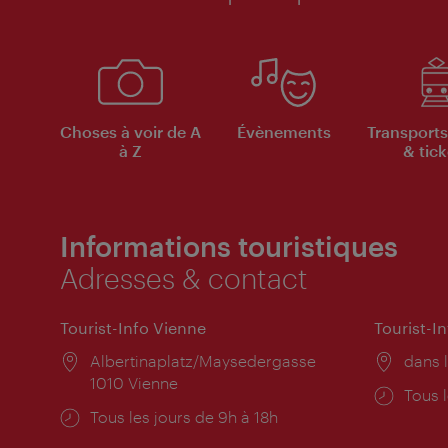
Choses à voir de A
Évènements
Transports
à Z
& tick
Informations touristiques
Adresses & contact
Tourist-Info Vienne
Tourist-I
Lieu:
Albertinaplatz/Maysedergasse
Lieu:
dans l
1010 Vienne
Horai
Tous l
Horaires
Tous les jours de 9h à 18h
d'ouve
d'ouverture: