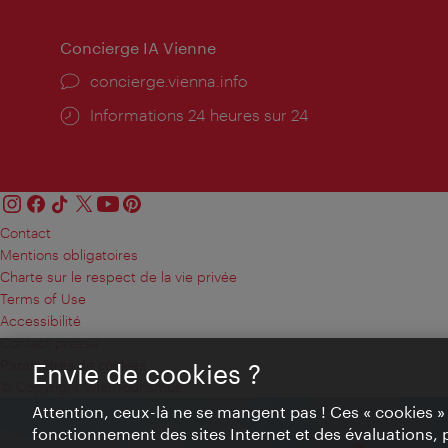
Concierge IA Vienne
Ort:
concierge.vienna.info
Öffnungszeiten:
Informations 24 heures sur 24
Contact
Mentions obligatoires
Charte sur le respect de la vie privée
Terms of Use
Accessibilité
Contact presse
Paramètres de cookies
Envie de cookies ?
© Copyright WienTourismus
Attention, ceux-là ne se mangent pas ! Ces « cookies 
fonctionnement des sites Internet et des évaluations, 