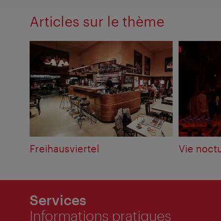
Articles sur le thème
Freihausviertel
Vie noct
Services
Informations pratiques