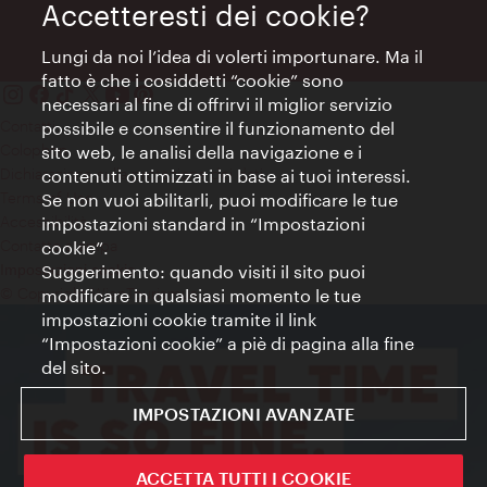
Accetteresti dei cookie?
Lungi da noi l’idea di volerti importunare. Ma il
fatto è che i cosiddetti “cookie” sono
necessari al fine di offrirvi il miglior servizio
Contatti
possibile e consentire il funzionamento del
Colophon
sito web, le analisi della navigazione e i
Dichiarazione sulla protezione dei dati
contenuti ottimizzati in base ai tuoi interessi.
Terms of Use
Se non vuoi abilitarli, puoi modificare le tue
Accessibilità
impostazioni standard in “Impostazioni
Contatto stampa
cookie”.
Suggerimento: quando visiti il sito puoi
Impostazioni cookie
© Copyright WienTourismus
modificare in qualsiasi momento le tue
impostazioni cookie tramite il link
“Impostazioni cookie” a piè di pagina alla fine
del sito.
IMPOSTAZIONI AVANZATE
ACCETTA TUTTI I COOKIE