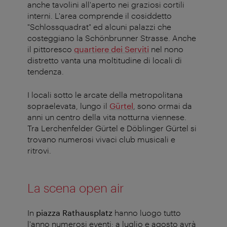
anche tavolini all'aperto nei graziosi cortili
interni. L'area comprende il cosiddetto
"Schlossquadrat" ed alcuni palazzi che
costeggiano la Schönbrunner Strasse. Anche
il pittoresco
quartiere dei Serviti
nel nono
distretto vanta una moltitudine di locali di
tendenza.
I locali sotto le arcate della metropolitana
sopraelevata, lungo il
Gürtel
, sono ormai da
anni un centro della vita notturna viennese.
Tra Lerchenfelder Gürtel e Döblinger Gürtel si
trovano numerosi vivaci club musicali e
ritrovi.
La scena open air
In
piazza Rathausplatz
hanno luogo tutto
l'anno numerosi eventi: a luglio e agosto avrà