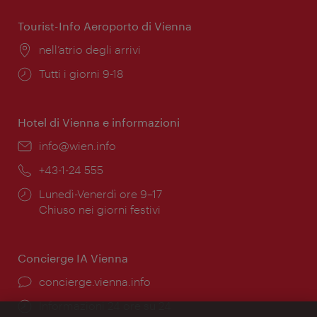
apertura:
Tourist-Info Aeroporto di Vienna
Posizione:
nell’atrio degli arrivi
Orari
Tutti i giorni 9-18
di
apertura:
Hotel di Vienna e informazioni
Email:
info@wien.info
Telefono:
+43-1-24 555
Orari
Lunedì-Venerdì ore 9–17
di
Chiuso nei giorni festivi
apertura:
Concierge IA Vienna
Ort:
concierge.vienna.info
Öffnungszeiten:
Informazioni 24 ore su 24