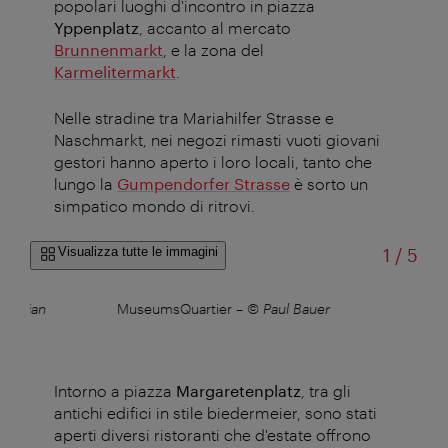
popolari luoghi d'incontro in piazza
Yppenplatz
, accanto al mercato
Brunnenmarkt
, e la zona del
Karmelitermarkt
.
Nelle stradine tra Mariahilfer Strasse e
Naschmarkt, nei negozi rimasti vuoti giovani
gestori hanno aperto i loro locali, tanto che
lungo la
Gumpendorfer Strasse
è sorto un
simpatico mondo di ritrovi.
di
Visualizza tutte le immagini
1
/
5
ristian
MuseumsQuartier
–
© Paul Bauer
Na
Intorno a piazza
Margaretenplatz
, tra gli
antichi edifici in stile biedermeier, sono stati
aperti diversi ristoranti che d'estate offrono