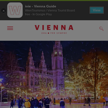
ivie - Vienna Guide
View
WienTourismus / Vienna Tourist Board
free - In Google Play
Mostra/nascondi
Cerc
navigazione
Alla
Al
navigazione
contenuto