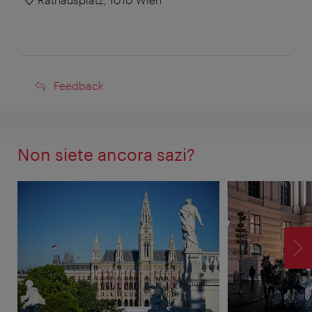
Feedback
Feedback
Non siete ancora sazi?
AV