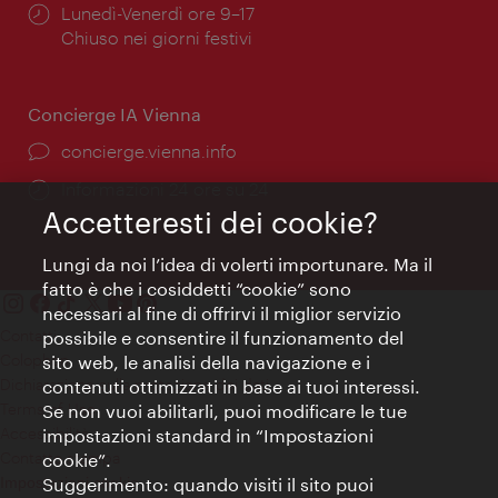
Orari
Lunedì-Venerdì ore 9–17
di
Chiuso nei giorni festivi
apertura:
Concierge IA Vienna
Ort:
concierge.vienna.info
Öffnungszeiten:
Informazioni 24 ore su 24
Accetteresti dei cookie?
Lungi da noi l’idea di volerti importunare. Ma il
fatto è che i cosiddetti “cookie” sono
necessari al fine di offrirvi il miglior servizio
Contatti
possibile e consentire il funzionamento del
Colophon
sito web, le analisi della navigazione e i
Dichiarazione sulla protezione dei dati
contenuti ottimizzati in base ai tuoi interessi.
Terms of Use
Se non vuoi abilitarli, puoi modificare le tue
Accessibilità
impostazioni standard in “Impostazioni
Contatto stampa
cookie”.
Suggerimento: quando visiti il sito puoi
Impostazioni cookie