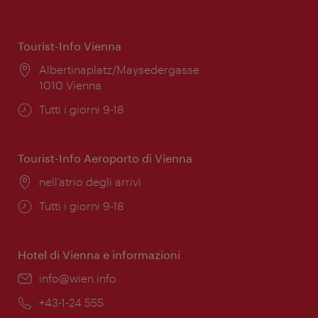
Tourist-Info Vienna
Posizione:
Albertinaplatz/Maysedergasse
1010 Vienna
Orari
Tutti i giorni 9-18
di
apertura:
Tourist-Info Aeroporto di Vienna
Posizione:
nell’atrio degli arrivi
Orari
Tutti i giorni 9-18
di
apertura:
Hotel di Vienna e informazioni
Email:
info@wien.info
Telefono:
+43-1-24 555