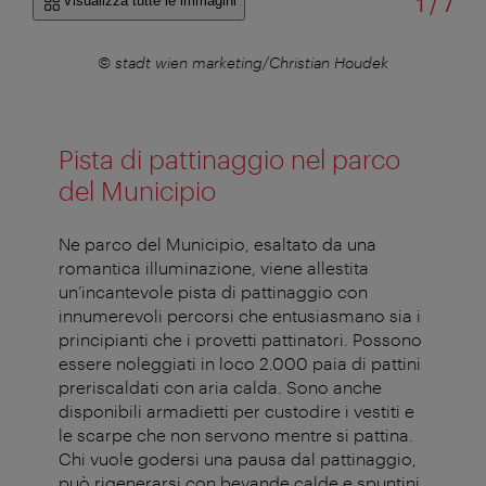
di
Visualizza tutte le immagini
1
/
7
c
© stadt wien marketing/Christian Houdek
© 
Pista di pattinaggio nel parco
del Municipio
Ne parco del Municipio, esaltato da una
romantica illuminazione, viene allestita
un’incantevole pista di pattinaggio con
innumerevoli percorsi che entusiasmano sia i
principianti che i provetti pattinatori. Possono
essere noleggiati in loco 2.000 paia di pattini
preriscaldati con aria calda. Sono anche
disponibili armadietti per custodire i vestiti e
le scarpe che non servono mentre si pattina.
Chi vuole godersi una pausa dal pattinaggio,
può rigenerarsi con bevande calde e spuntini.