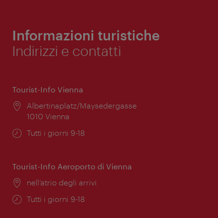
Informazioni turistiche
Indirizzi e contatti
Tourist-Info Vienna
Posizione:
Albertinaplatz/Maysedergasse
1010 Vienna
Orari
Tutti i giorni 9-18
di
apertura:
Tourist-Info Aeroporto di Vienna
Posizione:
nell’atrio degli arrivi
Orari
Tutti i giorni 9-18
di