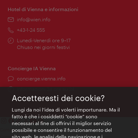
apertura:
Hotel di Vienna e informazioni
Email:
info@wien.info
Telefono:
+43-1-24 555
Orari
Lunedì-Venerdì ore 9–17
di
Chiuso nei giorni festivi
apertura:
Concierge IA Vienna
Ort:
concierge.vienna.info
Öffnungszeiten:
Informazioni 24 ore su 24
Accetteresti dei cookie?
Lungi da noi l’idea di volerti importunare. Ma il
fatto è che i cosiddetti “cookie” sono
necessari al fine di offrirvi il miglior servizio
possibile e consentire il funzionamento del
Contatti
sito web, le analisi della navigazione e i
Colophon