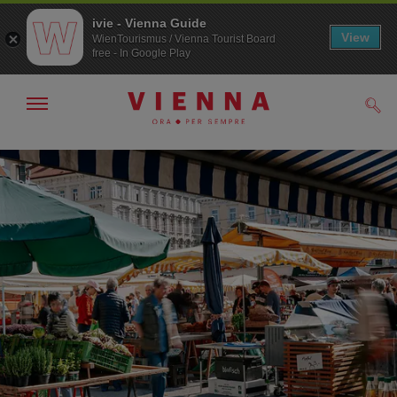
ivie - Vienna Guide
View
WienTourismus / Vienna Tourist Board
free - In Google Play
Mostra/nascondi
Cerc
navigazione
Alla
Al
navigazione
contenuto