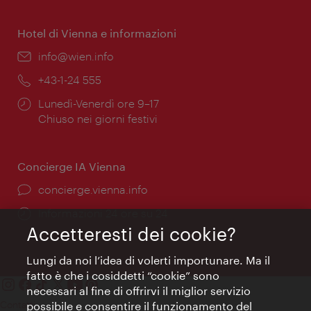
di
apertura:
Hotel di Vienna e informazioni
Email:
info@wien.info
Telefono:
+43-1-24 555
Orari
Lunedì-Venerdì ore 9–17
di
Chiuso nei giorni festivi
apertura:
Concierge IA Vienna
Ort:
concierge.vienna.info
Öffnungszeiten:
Informazioni 24 ore su 24
Accetteresti dei cookie?
Lungi da noi l’idea di volerti importunare. Ma il
fatto è che i cosiddetti “cookie” sono
necessari al fine di offrirvi il miglior servizio
Contatti
possibile e consentire il funzionamento del