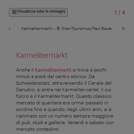
di
Visualizza tutte le immagini
1
/
4
Bauer
Karmelitermarkt
–
© WienTourismus/Paul Bauer
Karme
Karmelitermarkt
Anche il
Karmelitermarkt
si trova a pochi
minuti a piedi dal centro storico. Da
Schwedenplatz, attraversando il Canale del
Danubio, si entra nel Karmeliterviertel, il cui
fulcro è il Karmelitermarkt. Questo classico
mercato di quartiere era ormai passato in
sordina fino a quando, negli ultimi anni, si è
rianimato con un numero sempre maggiore
di pub, studi e gallerie. Venerdì e sabato con
mercato contadino