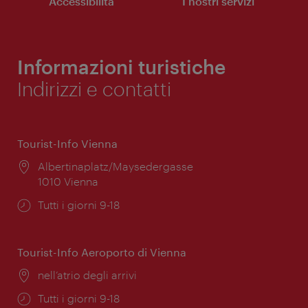
Accessibilità
I nostri servizi
Informazioni turistiche
Indirizzi e contatti
Tourist-Info Vienna
Posizione:
Albertinaplatz/Maysedergasse
1010 Vienna
Orari
Tutti i giorni 9-18
di
apertura:
Tourist-Info Aeroporto di Vienna
Posizione:
nell’atrio degli arrivi
Orari
Tutti i giorni 9-18