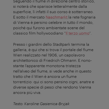
Seguendo il fiume in direzione centro storico,
si noterà che sparisce letteralmente dalla
superficie, lì infatti il suo corso è sotterraneo.
E sotto il mercato
Naschmarkt
la rete fognaria
di Vienna è persino celebre in tutto il mondo,
poiché qui furono ambientate scene del
classico film hollywoodiano “
Il terzo uomo
”.
Presso i giardini dello Stadtpark termina la
galleria, è qui che si trova il portale del fiu­me
Wien realizzato nel 1906, un capolavoro
archi­tettonico di Friedrich Ohmann. E nono­
stante l’apparente monotona tristezza
nell’alveo del fiume, si vede anche in questo
tratto che il Wien è ancora un fiume
torrentizio: qui ci sono persino cigni, anatre e
diverse specie di pesci che rendono Vienna
ancora più viva.
Testo:
Karoline Gasienica-Bryjak