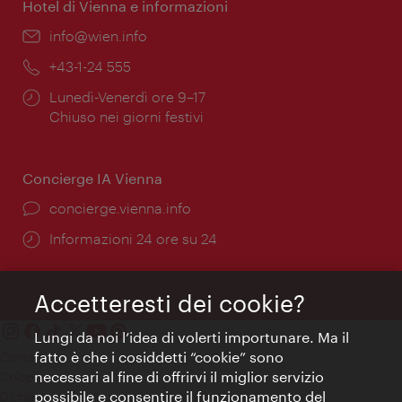
Hotel di Vienna e informazioni
Email:
info@wien.info
Telefono:
+43-1-24 555
Orari
Lunedì-Venerdì ore 9–17
di
Chiuso nei giorni festivi
apertura:
Concierge IA Vienna
Ort:
concierge.vienna.info
Öffnungszeiten:
Informazioni 24 ore su 24
Accetteresti dei cookie?
Lungi da noi l’idea di volerti importunare. Ma il
fatto è che i cosiddetti “cookie” sono
Contatti
necessari al fine di offrirvi il miglior servizio
Colophon
possibile e consentire il funzionamento del
Dichiarazione sulla protezione dei dati