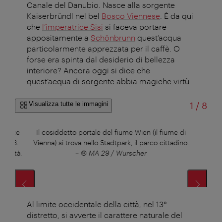
Canale del Danubio. Nasce alla sorgente
Kaiserbründl nel bel
Bosco Viennese
. È da qui
che
l’imperatrice Sisi
si faceva portare
appositamente a
Schönbrunn
quest’acqua
particolarmente apprezzata per il caffè. O
forse era spinta dal desiderio di bellezza
interiore? Ancora oggi si dice che
quest’acqua di sorgente abbia magiche virtù.
di
Visualizza tutte le immagini
1
/
8
conduce
Il cosiddetto portale del fiume Wien (il fiume di
L’op
mo (3.
Vienna) si trova nello Stadtpark, il parco cittadino.
Ohma
a città.
–
© MA 29 / Wurscher
Stad
Al limite occidentale della città, nel 13°
distretto, si avverte il carattere naturale del