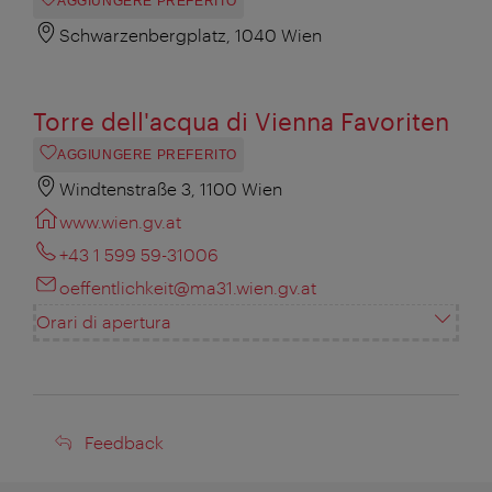
AGGIUNGERE PREFERITO
Schwarzenbergplatz, 1040 Wien
Torre dell'acqua di Vienna Favoriten
AGGIUNGERE PREFERITO
Windtenstraße 3, 1100 Wien
www.wien.gv.at
+43 1 599 59-31006
oeffentlichkeit@ma31.wien.gv.at
Orari di apertura
Feedback
Feedback