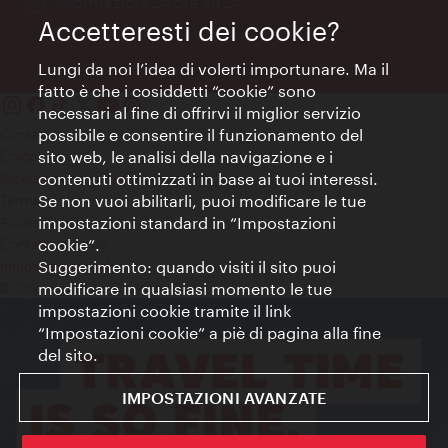
Öffnungszeiten:
Informazioni 24 ore su 24
Accetteresti dei cookie?
Lungi da noi l’idea di volerti importunare. Ma il
fatto è che i cosiddetti “cookie” sono
necessari al fine di offrirvi il miglior servizio
possibile e consentire il funzionamento del
Contatti
sito web, le analisi della navigazione e i
Colophon
contenuti ottimizzati in base ai tuoi interessi.
Dichiarazione sulla protezione dei dati
Se non vuoi abilitarli, puoi modificare le tue
Terms of Use
impostazioni standard in “Impostazioni
Accessibilità
cookie”.
Contatto stampa
Suggerimento: quando visiti il sito puoi
Impostazioni cookie
modificare in qualsiasi momento le tue
© Copyright WienTourismus
impostazioni cookie tramite il link
“Impostazioni cookie” a piè di pagina alla fine
del sito.
IMPOSTAZIONI AVANZATE