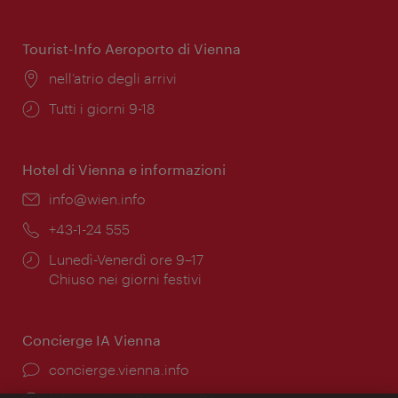
di
apertura:
Tourist-Info Aeroporto di Vienna
Posizione:
nell’atrio degli arrivi
Orari
Tutti i giorni 9-18
di
apertura:
Hotel di Vienna e informazioni
Email:
info@wien.info
Telefono:
+43-1-24 555
Orari
Lunedì-Venerdì ore 9–17
di
Chiuso nei giorni festivi
apertura:
Concierge IA Vienna
Ort:
concierge.vienna.info