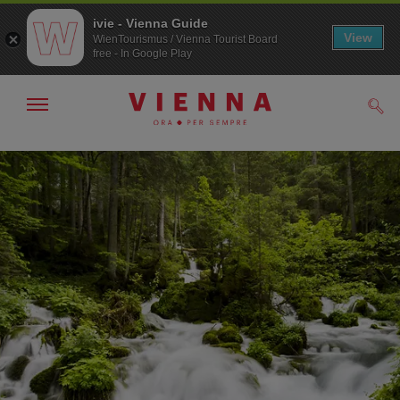
ivie - Vienna Guide
View
WienTourismus / Vienna Tourist Board
free - In Google Play
Mostra/nascondi
Cerc
navigazione
Alla
Al
navigazione
contenuto