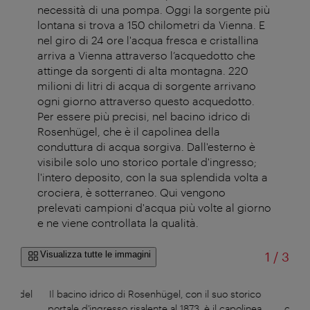
necessità di una pompa. Oggi la sorgente più
lontana si trova a 150 chilometri da Vienna. E
nel giro di 24 ore l'acqua fresca e cristallina
arriva a Vienna attraverso l’acquedotto che
attinge da sorgenti di alta montagna. 220
milioni di litri di acqua di sorgente arrivano
ogni giorno attraverso questo acquedotto.
Per essere più precisi, nel bacino idrico di
Rosenhügel, che è il capolinea della
conduttura di acqua sorgiva. Dall'esterno è
visibile solo uno storico portale d'ingresso;
l'intero deposito, con la sua splendida volta a
crociera, è sotterraneo. Qui vengono
prelevati campioni d'acqua più volte al giorno
e ne viene controllata la qualità.
di
Visualizza tutte le immagini
1
/
3
bolo del
Il bacino idrico di Rosenhügel, con il suo storico
L'ac
portale d'ingresso risalente al 1873, è il capolinea
condu