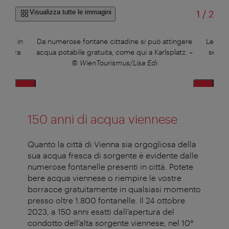
di
Visualizza tutte le immagini
1
/
2
dotte in
Da numerose fontane cittadine si può attingere
Le stor
 ancora
acqua potabile gratuita, come qui a Karlsplatz.
–
serie 
© WienTourismus/Lisa Edi
150 anni di acqua viennese
Quanto la città di Vienna sia orgogliosa della
sua acqua fresca di sorgente è evidente dalle
numerose fontanelle presenti in città. Potete
bere acqua viennese o riempire le vostre
borracce gratuitamente in qualsiasi momento
presso oltre 1.800 fontanelle. Il 24 ottobre
2023, a 150 anni esatti dall’apertura del
condotto dell’alta sorgente viennese, nel 10°