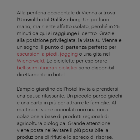
Alla periferia occidentale di Vienna si trova
l’
Umwelthotel Gallitzinberg
. Un po’ fuori
mano, ma niente affatto isolato, perché in 25
minuti da qui si raggiunge il centro. Grazie
alla posizione privilegiata, la vista su Vienna è
un sogno. Il
punto di partenza perfetto
per
escursioni a piedi
,
jogging
o una gita nel
Wienerwald.
Le biciclette per esplorare
i
bellissimi itinerari ciclistici
sono disponibili
direttamente in hotel.
L’ampio giardino dell’hotel invita a prendersi
una pausa rilassante. Un piccolo parco giochi
è una carta in più per attrarre le famiglie. Al
mattino si viene coccolati con una ricca
colazione a base di prodotti regionali di
agricoltura biologica. Grande attenzione
viene posta nell’evitare il più possibile la
produzione di rifiuti e lo spreco di risorse.