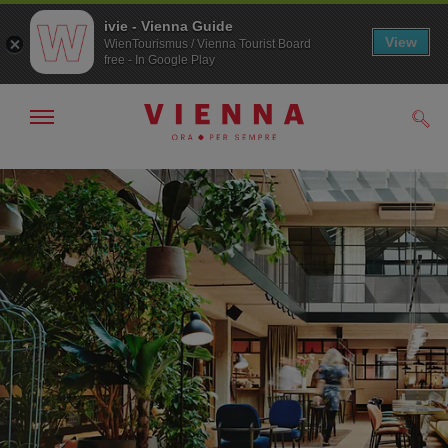
ivie - Vienna Guide
View
WienTourismus / Vienna Tourist Board
free - In Google Play
Mostra/nascondi
Cerc
navigazione
Alla
Al
navigazione
contenuto