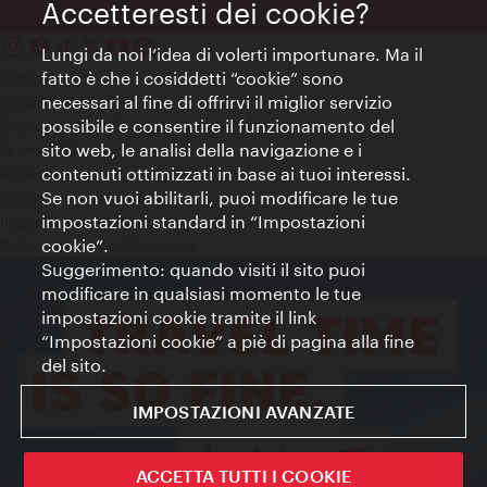
Accetteresti dei cookie?
Lungi da noi l’idea di volerti importunare. Ma il
fatto è che i cosiddetti “cookie” sono
Contatti
necessari al fine di offrirvi il miglior servizio
Colophon
possibile e consentire il funzionamento del
Dichiarazione sulla protezione dei dati
sito web, le analisi della navigazione e i
Terms of Use
contenuti ottimizzati in base ai tuoi interessi.
Accessibilità
Se non vuoi abilitarli, puoi modificare le tue
Contatto stampa
impostazioni standard in “Impostazioni
Impostazioni cookie
cookie”.
© Copyright WienTourismus
Suggerimento: quando visiti il sito puoi
modificare in qualsiasi momento le tue
impostazioni cookie tramite il link
“Impostazioni cookie” a piè di pagina alla fine
del sito.
IMPOSTAZIONI AVANZATE
ACCETTA TUTTI I COOKIE