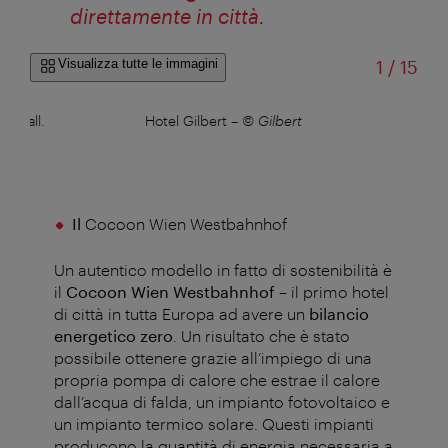
direttamente in città.
di
Visualizza tutte le immagini
1
/
15
la hall.
Hotel Gilbert
–
© Gilbert
rz
Il
Cocoon Wien Westbahnhof
Un autentico modello in fatto di sostenibilità è
il
Cocoon Wien Westbahnhof
– il primo hotel
di città in tutta Europa ad avere un
bilancio
energetico zero
. Un risultato che è stato
possibile ottenere grazie all’impiego di una
propria pompa di calore che estrae il calore
dall’acqua di falda, un impianto fotovoltaico e
un impianto termico solare. Questi impianti
producono la quantità di energia necessaria a