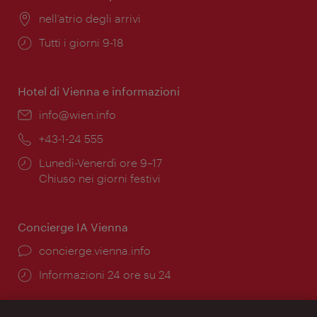
Posizione:
nell’atrio degli arrivi
Orari
Tutti i giorni 9-18
di
apertura:
Hotel di Vienna e informazioni
Email:
info@wien.info
Telefono:
+43-1-24 555
Orari
Lunedì-Venerdì ore 9–17
di
Chiuso nei giorni festivi
apertura:
Concierge IA Vienna
Ort:
concierge.vienna.info
Öffnungszeiten:
Informazioni 24 ore su 24