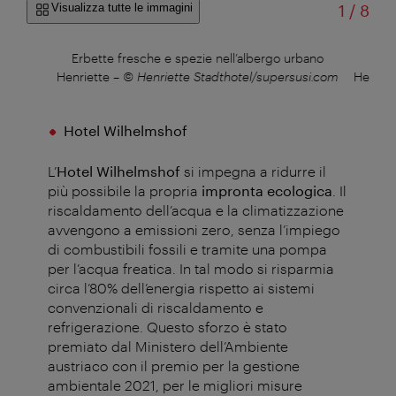
di
Visualizza tutte le immagini
1
/
8
f
Erbette fresche e spezie nell’albergo urbano
Ca
Henriette
–
© Henriette Stadthotel/supersusi.com
Henriet
Hotel Wilhelmshof
L’
Hotel Wilhelmshof
si impegna a ridurre il
più possibile la propria
impronta ecologica
. Il
riscaldamento dell’acqua e la climatizzazione
avvengono a emissioni zero, senza l’impiego
di combustibili fossili e tramite una pompa
per l’acqua freatica. In tal modo si risparmia
circa l’80% dell’energia rispetto ai sistemi
convenzionali di riscaldamento e
refrigerazione. Questo sforzo è stato
premiato dal Ministero dell’Ambiente
austriaco con il premio per la gestione
ambientale 2021, per le migliori misure