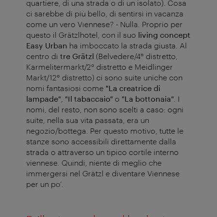
quartiere, di una strada o di un isolato). Cosa
ci sarebbe di più bello, di sentirsi in vacanza
come un vero Viennese? - Nulla. Proprio per
questo il Grätzlhotel, con il suo
living concept
Easy Urban
ha imboccato la strada giusta. Al
centro di
tre Grätzl
(Belvedere/4° distretto,
Karmelitermarkt/2° distretto e Meidlinger
Markt/12° distretto) ci sono suite uniche con
nomi fantasiosi come
"La creatrice di
lampade"
,
"Il tabaccaio"
o
"La bottonaia"
. I
nomi, del resto, non sono scelti a caso: ogni
suite, nella sua vita passata, era un
negozio/bottega. Per questo motivo, tutte le
stanze sono accessibili direttamente dalla
strada o attraverso un tipico cortile interno
viennese. Quindi, niente di meglio che
immergersi nel Grätzl e diventare Viennese
per un po’.