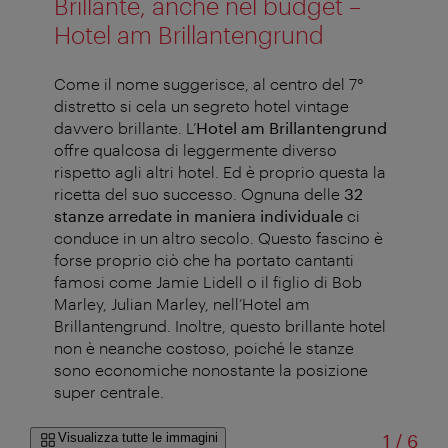
Brillante, anche nel budget –
Hotel am Brillantengrund
Come il nome suggerisce, al centro del 7°
distretto si cela un segreto hotel vintage
davvero brillante. L’
Hotel am Brillantengrund
offre qualcosa di leggermente diverso
rispetto agli altri hotel. Ed è proprio questa la
ricetta del suo successo. Ognuna delle
32
stanze arredate in maniera individuale
ci
conduce in un altro secolo. Questo fascino è
forse proprio ciò che ha portato cantanti
famosi come Jamie Lidell o il figlio di Bob
Marley, Julian Marley, nell’Hotel am
Brillantengrund. Inoltre, questo brillante hotel
non è neanche costoso, poiché le stanze
sono economiche nonostante la posizione
super centrale.
di
Visualizza tutte le immagini
1
/
6