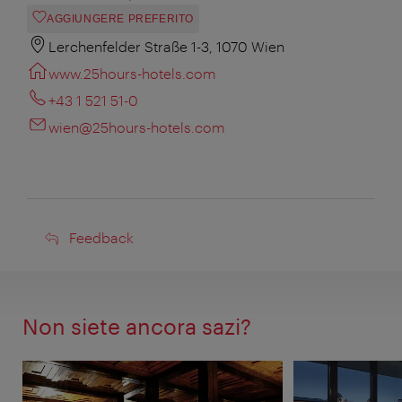
AGGIUNGERE PREFERITO
Lerchenfelder Straße 1-3, 1070 Wien
www.25hours-hotels.com
+43 1 521 51-0
wien@25hours-hotels.com
Feedback
Feedback
Non siete ancora sazi?