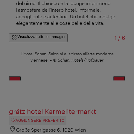
del circo
. Il chiosco e la lounge imprimono
l’atmosfera dell’intero hotel: informale,
accogliente e autentica. Un hotel che indulge
elegantemente alle cose belle della vita.
di
Visualizza tutte le immagini
1
/
6
im
L’Hotel Schani Salon si è ispirato all’arte moderna
Il vi
viennese.
–
© Schani Hotels/Hofbauer
grätzlhotel Karmelitermarkt
AGGIUNGERE PREFERITO
Große Sperlgasse 6, 1020 Wien