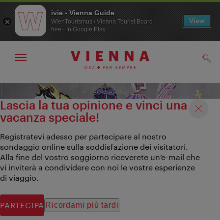
ivie - Vienna Guide
View
WienTourismus / Vienna Tourist Board
free - In Google Play
Mostra/nascondi
Cerc
navigazione
Alla
Al
navigazione
contenuto
Lascia la tua opinione e vinci una
vacanza speciale!
Registratevi adesso per partecipare al nostro
sondaggio online sulla soddisfazione dei visitatori.
Alla fine del vostro soggiorno riceverete un’e-mail che
vi inviterà a condividere con noi le vostre esperienze
di viaggio.
PARTECIPA
Ricordami più tardi