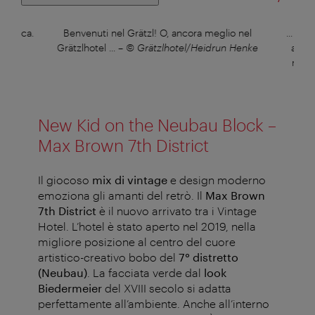
a epoca.
Benvenuti nel Grätzl! O, ancora meglio nel
... le
Grätzlhotel ...
–
© Grätzlhotel/Heidrun Henke
altre
nella 
New Kid on the Neubau Block –
Max Brown 7th District
Il giocoso
mix di vintage
e design moderno
emoziona gli amanti del retrò. Il
Max Brown
7th District
è il nuovo arrivato tra i Vintage
Hotel. L’hotel è stato aperto nel 2019, nella
migliore posizione al centro del cuore
artistico-creativo bobo del
7° distretto
(Neubau)
. La facciata verde dal
look
Biedermeier
del XVIII secolo si adatta
perfettamente all’ambiente. Anche all’interno