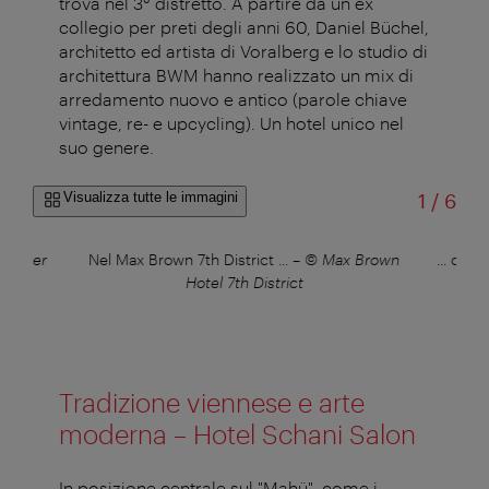
trova nel 3° distretto. A partire da un ex
collegio per preti degli anni 60, Daniel Büchel,
architetto ed artista di Voralberg e lo studio di
architettura BWM hanno realizzato un mix di
arredamento nuovo e antico (parole chiave
vintage, re- e upcycling). Un hotel unico nel
suo genere.
di
Visualizza tutte le immagini
1
/
6
 Geiter
Nel Max Brown 7th District ...
–
© Max Brown
... c’è 
Hotel 7th District
Tradizione viennese e arte
moderna – Hotel Schani Salon
In posizione centrale sul "Mahü", come i