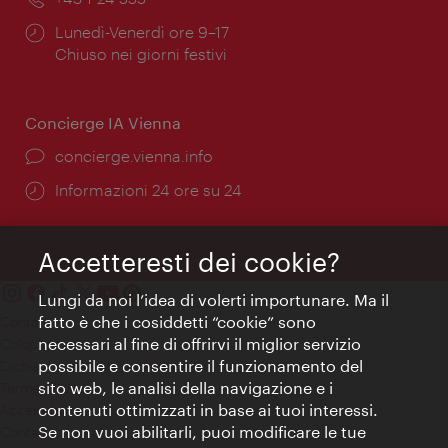
Orari
Lunedì-Venerdì ore 9–17
di
Chiuso nei giorni festivi
apertura:
Concierge IA Vienna
Ort:
concierge.vienna.info
Öffnungszeiten:
Informazioni 24 ore su 24
Accetteresti dei cookie?
Lungi da noi l’idea di volerti importunare. Ma il
fatto è che i cosiddetti “cookie” sono
Contatti
necessari al fine di offrirvi il miglior servizio
Colophon
possibile e consentire il funzionamento del
Dichiarazione sulla protezione dei dati
sito web, le analisi della navigazione e i
Terms of Use
contenuti ottimizzati in base ai tuoi interessi.
Accessibilità
Se non vuoi abilitarli, puoi modificare le tue
Contatto stampa