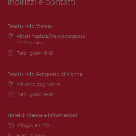
Indirizzi e contatti
Tourist-Info Vienna
Posizione:
Albertinaplatz/Maysedergasse
1010 Vienna
Orari
Tutti i giorni 9-18
di
apertura:
Tourist-Info Aeroporto di Vienna
Posizione:
nell’atrio degli arrivi
Orari
Tutti i giorni 9-18
di
apertura:
Hotel di Vienna e informazioni
Email:
info@wien.info
Telefono:
+43-1-24 555