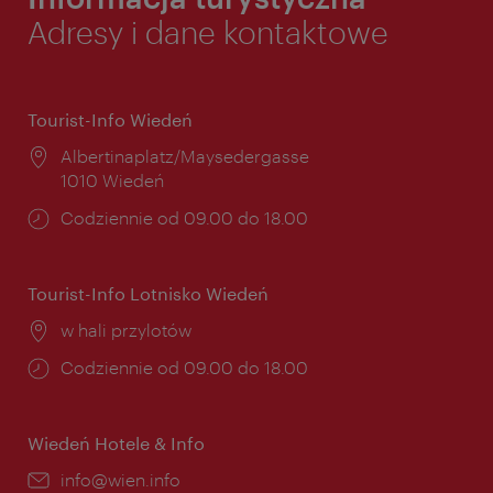
Adresy i dane kontaktowe
Tourist-Info Wiedeń
Miejsce:
Albertinaplatz/Maysedergasse
1010 Wiedeń
Godziny
Codziennie od 09.00 do 18.00
otwarcia:
Tourist-Info Lotnisko Wiedeń
Miejsce:
w hali przylotów
Godziny
Codziennie od 09.00 do 18.00
otwarcia:
Wiedeń Hotele & Info
E-
info@wien.info