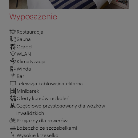
Wyposażenie
Restauracja
Sauna
Ogród
WLAN
Klimatyzacja
Winda
Bar
Telewizja kablowa/satelitarna
Minibarek
Oferty kursów i szkoleń
Częściowo przystosowany dla wózków
inwalidzkich
Przyjazny dla rowerów
Łóżeczko ze szczebelkami
Wysokie krzesełko