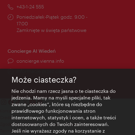
mail:
Telefon:
+43-1-24 555
Godziny
Poniedziałek-Piątek godz. 9.00 -
otwarcia:
17.00
Zamknięte w święta państwowe
Concierge AI Wiedeń
concierge.vienna.info
Informacje przez całą dobę
Może ciasteczka?
Nie chodzi nam rzecz jasna o te ciasteczka do
jedzenia. Mamy na myśli specjalne pliki, tak
zwane „cookies”, które są niezbędne do
prawidłowego funkcjonowania stron
Kontakt
internetowych, statystyk i ocen, a także treści
Credits
dostosowanych do Twoich zainteresowań.
Zgoda na przetwarzanie danych osobowych
Jeśli nie wyrażasz zgody na korzystanie z
Terms of Use